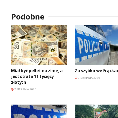
Podobne
Miał być pellet na zimę, a
Za szybko we Frącka
jest strata 11 tysięcy
7 SIERPNIA 2026
złotych
7 SIERPNIA 2026