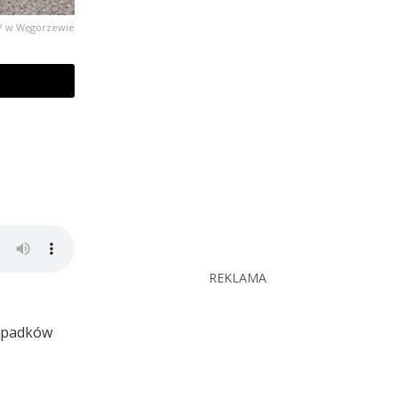
PP w Węgorzewie
REKLAMA
wypadków