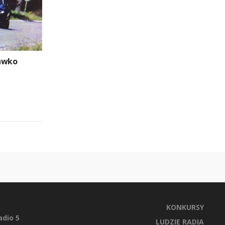
rawko
KONKURSY
dio 5
LUDZIE RADIA