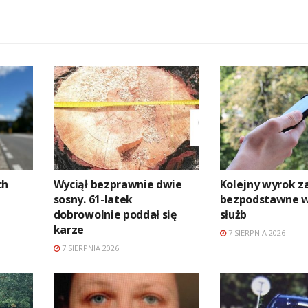
ch
Wyciął bezprawnie dwie
Kolejny wyrok z
sosny. 61-latek
bezpodstawne 
dobrowolnie poddał się
służb
karze
7 SIERPNIA 2026
7 SIERPNIA 2026