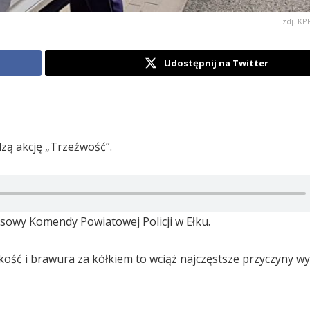
zdj. K
Udostępnij na Twitter
dzą akcję „Trzeźwość”.
asowy Komendy Powiatowej Policji w Ełku.
kość i brawura za kółkiem to wciąż najczęstsze przyczyny 