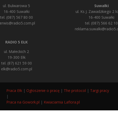
ul. Bulwarowa 5
Suwałki
16-400 Suwałki
ul. Ks J. Zawadzkiego 2 lo
tel. (087) 567 80 00
16-400 Suwałki
erwis@radio5.com.pl
tel. (087) 566 62 10
reklama.suwalki@radio5.
RADIO 5 EŁK
ul. Małeckich 2
19-300 Ełk
tel. (87) 621 59 00
elk@radio5.com.pl
Praca Ełk
|
Ogłoszenie o pracę
|
The protocol
|
Targi pracy
|
Praca na Gowork.pl
|
Kwiaciarnia Laflora.pl