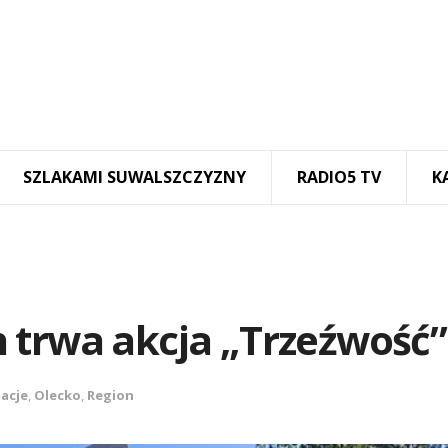
SZLAKAMI SUWALSZCZYZNY
RADIO5 TV
K
 trwa akcja „Trzeźwość”
acje
,
Olecko
,
Region