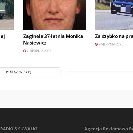
ej
Zaginęła 37-letnia Monika
Za szybko na p
Nasiewicz
7 SIERPNIA 2026
7 SIERPNIA 2026
POKAŻ WIĘCEJ
RADIO 5 SUWAŁKI
Agencja Reklamowa Ra