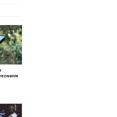
a
wezwanie