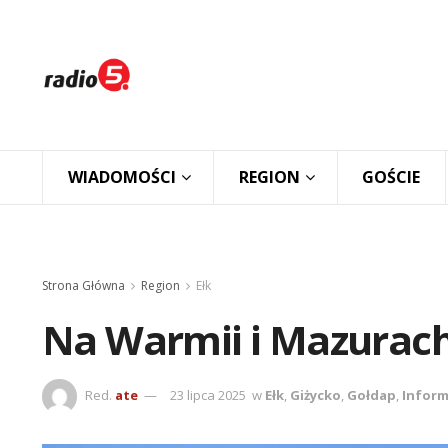
WIADOMOŚCI
REGION
GOŚCIE
Strona Główna
Region
Ełk
Na Warmii i Mazurach
Red.
ate
23 lipca 2025
w
Ełk
,
Giżycko
,
Gołdap
,
Inform