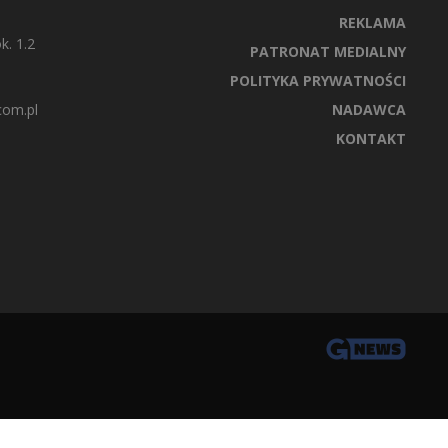
REKLAMA
k. 1.2
PATRONAT MEDIALNY
POLITYKA PRYWATNOŚCI
com.pl
NADAWCA
KONTAKT