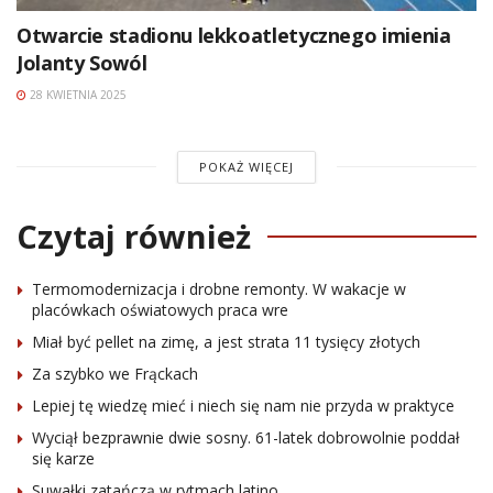
Otwarcie stadionu lekkoatletycznego imienia
Jolanty Sowól
28 KWIETNIA 2025
POKAŻ WIĘCEJ
Czytaj również
Termomodernizacja i drobne remonty. W wakacje w
placówkach oświatowych praca wre
Miał być pellet na zimę, a jest strata 11 tysięcy złotych
Za szybko we Frąckach
Lepiej tę wiedzę mieć i niech się nam nie przyda w praktyce
Wyciął bezprawnie dwie sosny. 61-latek dobrowolnie poddał
się karze
Suwałki zatańczą w rytmach latino