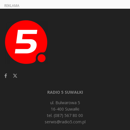
REKLAMA
RADIO 5 SUWAŁKI
ul. Bulwarowa 5
16-400 Suwałki
tel. (087) 567 80 00
serwis@radio5.com.pl