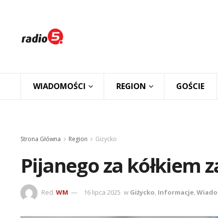
WIADOMOŚCI
REGION
GOŚCIE
Strona Główna
Region
Giżycko
Pijanego za kółkiem za
Red.
WM
16 lipca 2025
w
Giżycko
,
Informacje
,
Wiado