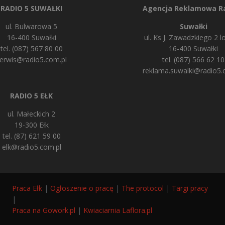
RADIO 5 SUWAŁKI
Agencja Reklamowa Ra
ul. Bulwarowa 5
Suwałki
16-400 Suwałki
ul. Ks J. Zawadzkiego 2 lo
tel. (087) 567 80 00
16-400 Suwałki
erwis@radio5.com.pl
tel. (087) 566 62 10
reklama.suwalki@radio5.
RADIO 5 EŁK
ul. Małeckich 2
19-300 Ełk
tel. (87) 621 59 00
elk@radio5.com.pl
Praca Ełk
|
Ogłoszenie o pracę
|
The protocol
|
Targi pracy
|
Praca na Gowork.pl
|
Kwiaciarnia Laflora.pl