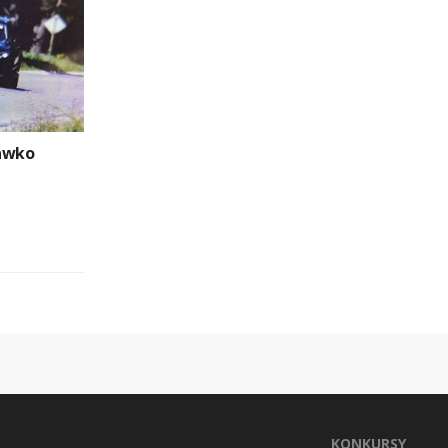
rawko
KONKURSY