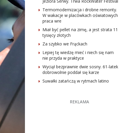
Jeziora Serwy. Trwa RockWater Festival
Termomodernizacja i drobne remonty.
W wakacje w placówkach oświatowych
praca wre
Miał być pellet na zimę, a jest strata 11
tysięcy złotych
Za szybko we Frąckach
Lepiej tę wiedzę mieć i niech się nam
nie przyda w praktyce
Wyciął bezprawnie dwie sosny. 61-latek
dobrowolnie poddał się karze
Suwałki zatańczą w rytmach latino
REKLAMA