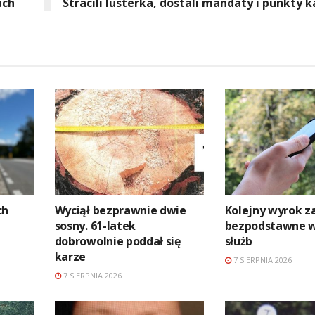
ach
Stracili lusterka, dostali mandaty i punkty 
ch
Wyciął bezprawnie dwie
Kolejny wyrok z
sosny. 61-latek
bezpodstawne 
dobrowolnie poddał się
służb
karze
7 SIERPNIA 2026
7 SIERPNIA 2026