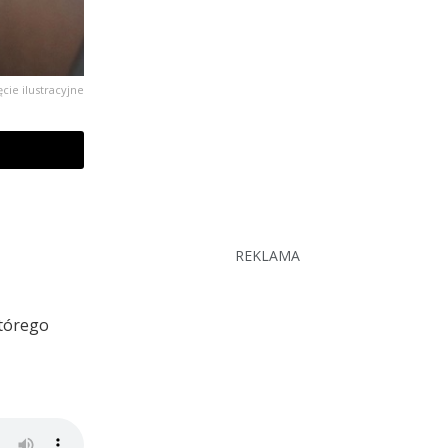
ęcie ilustracyjne
REKLAMA
którego