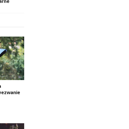
karne
a
wezwanie