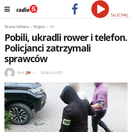
SŁUCHAJ
Strona Główna
Region
Ełk
Pobili, ukradli rower i telefon.
Policjanci zatrzymali
sprawców
Red.
JW
28 lipca 2025