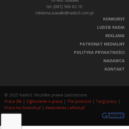
16-400 Suwałki
tel. (087) 566 62 10
reklama.suwalki@radio5.com.pl
KONKURSY
LUDZIE RADIA
REKLAMA
PATRONAT MEDIALNY
POLITYKA PRYWATNOŚCI
NADAWCA
KONTAKT
© 2025 Radio5. Wszelkie prawa zastrzeżone.
Praca Ełk
|
Ogłoszenie o pracę
|
The protocol
|
Targi pracy
|
Praca na Gowork.pl
|
Kwiaciarnia Laflora.pl