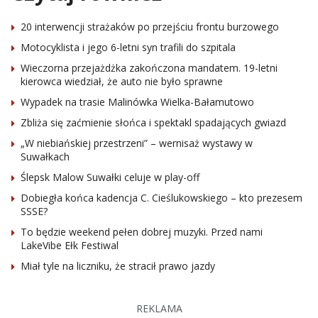
20 interwencji strażaków po przejściu frontu burzowego
Motocyklista i jego 6-letni syn trafili do szpitala
Wieczorna przejażdżka zakończona mandatem. 19-letni
kierowca wiedział, że auto nie było sprawne
Wypadek na trasie Malinówka Wielka-Bałamutowo
Zbliża się zaćmienie słońca i spektakl spadających gwiazd
„W niebiańskiej przestrzeni” – wernisaż wystawy w
Suwałkach
Ślepsk Malow Suwałki celuje w play-off
Dobiegła końca kadencja C. Cieślukowskiego – kto prezesem
SSSE?
To będzie weekend pełen dobrej muzyki. Przed nami
LakeVibe Ełk Festiwal
Miał tyle na liczniku, że stracił prawo jazdy
REKLAMA