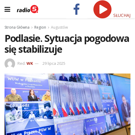
SŁUCHAJ
Strona Główna
Region
Augustów
Podlasie. Sytuacja pogodowa
się stabilizuje
Red.
WK
29 lipca 2025