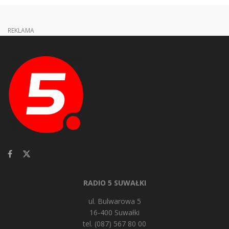
REKLAMA
RADIO 5 SUWAŁKI
ul. Bulwarowa 5
16-400 Suwałki
tel. (087) 567 80 00