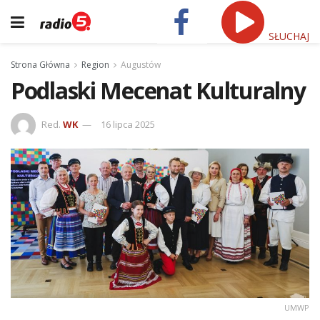
SŁUCHAJ
Strona Główna
Region
Augustów
Podlaski Mecenat Kulturalny
Red.
WK
16 lipca 2025
UMWP