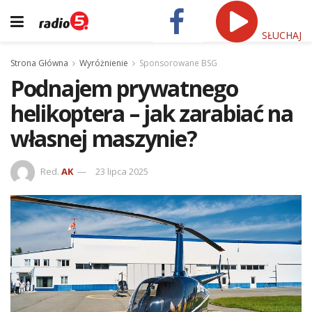
SŁUCHAJ
Strona Główna
Wyróżnienie
Sponsorowane BSG
Podnajem prywatnego
helikoptera – jak zarabiać na
własnej maszynie?
Red.
AK
23 lipca 2025