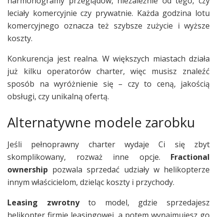
harmonogramy przeglądów, niezależnie od tego, czy
leciały komercyjnie czy prywatnie. Każda godzina lotu
komercyjnego oznacza też szybsze zużycie i wyższe
koszty.
Konkurencja jest realna. W większych miastach działa
już kilku operatorów charter, więc musisz znaleźć
sposób na wyróżnienie się – czy to ceną, jakością
obsługi, czy unikalną ofertą.
Alternatywne modele zarobku
Jeśli pełnoprawny charter wydaje Ci się zbyt
skomplikowany, rozważ inne opcje.
Fractional
ownership
pozwala sprzedać udziały w helikopterze
innym właścicielom, dzieląc koszty i przychody.
Leasing zwrotny
to model, gdzie sprzedajesz
helikopter firmie leasingowej, a potem wynajmujesz go