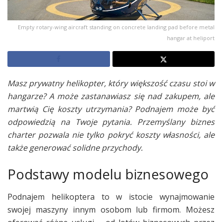
Empty rotary-wing aircraft standing on concrete landing pad before metal
hangar at heliport
Masz prywatny helikopter, który większość czasu stoi w
hangarze? A może zastanawiasz się nad zakupem, ale
martwią Cię koszty utrzymania? Podnajem może być
odpowiedzią na Twoje pytania. Przemyślany biznes
charter pozwala nie tylko pokryć koszty własności, ale
także generować solidne przychody.
Podstawy modelu biznesowego
Podnajem helikoptera to w istocie wynajmowanie
swojej maszyny innym osobom lub firmom. Możesz