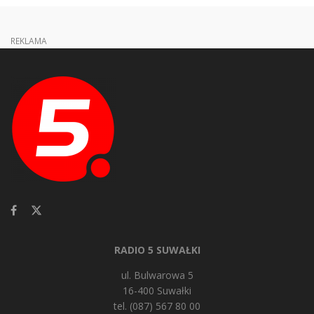
REKLAMA
RADIO 5 SUWAŁKI
ul. Bulwarowa 5
16-400 Suwałki
tel. (087) 567 80 00