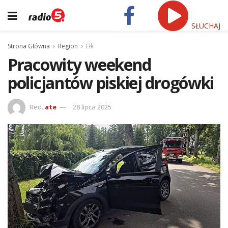
SŁUCHAJ
Strona Główna
Region
Ełk
Pracowity weekend
policjantów piskiej drogówki
Red.
ate
28 lipca 2025