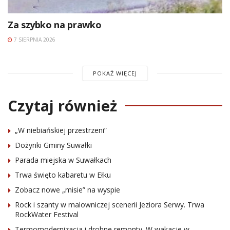
Za szybko na prawko
7 SIERPNIA 2026
POKAŻ WIĘCEJ
Czytaj również
„W niebiańskiej przestrzeni”
Dożynki Gminy Suwałki
Parada miejska w Suwałkach
Trwa święto kabaretu w Ełku
Zobacz nowe „misie” na wyspie
Rock i szanty w malowniczej scenerii Jeziora Serwy. Trwa
RockWater Festival
Termomodernizacja i drobne remonty. W wakacje w