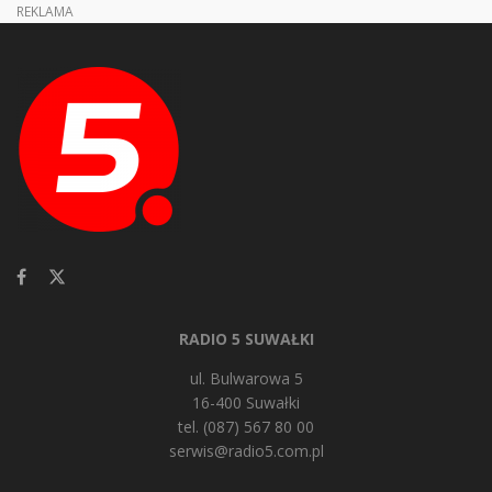
REKLAMA
RADIO 5 SUWAŁKI
ul. Bulwarowa 5
16-400 Suwałki
tel. (087) 567 80 00
serwis@radio5.com.pl