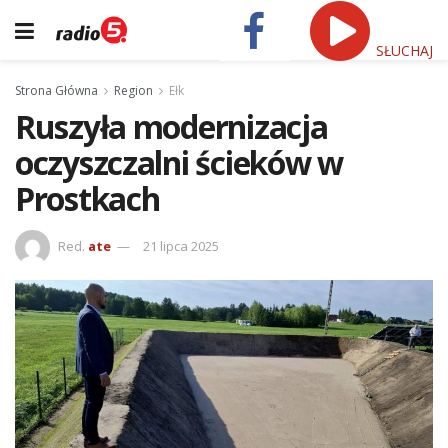
SŁUCHAJ
Strona Główna
Region
Ełk
Ruszyła modernizacja
oczyszczalni ścieków w
Prostkach
Red.
ate
21 lipca 2025