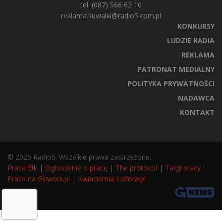
tel. (087) 566 62 10
reklama.suwalki@radio5.com.pl
KONKURSY
LUDZIE RADIA
REKLAMA
PATRONAT MEDIALNY
POLITYKA PRYWATNOŚCI
NADAWCA
KONTAKT
© 2025 Radio5. Wszelkie prawa zastrzeżone.
Praca Ełk
|
Ogłoszenie o pracę
|
The protocol
|
Targi pracy
|
Praca na Gowork.pl
|
Kwiaciarnia Laflora.pl