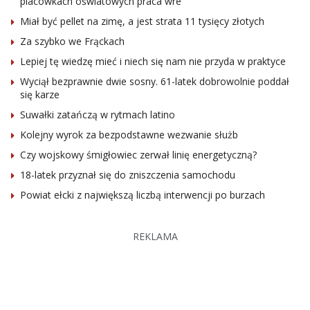
placówkach oświatowych praca wre
Miał być pellet na zimę, a jest strata 11 tysięcy złotych
Za szybko we Frąckach
Lepiej tę wiedzę mieć i niech się nam nie przyda w praktyce
Wyciął bezprawnie dwie sosny. 61-latek dobrowolnie poddał
się karze
Suwałki zatańczą w rytmach latino
Kolejny wyrok za bezpodstawne wezwanie służb
Czy wojskowy śmigłowiec zerwał linię energetyczną?
18-latek przyznał się do zniszczenia samochodu
Powiat ełcki z największą liczbą interwencji po burzach
REKLAMA