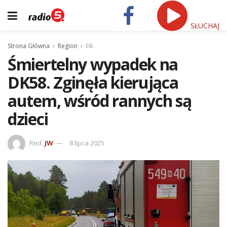
SŁUCHAJ
Strona Główna
Region
Ełk
Śmiertelny wypadek na
DK58. Zginęła kierująca
autem, wśród rannych są
dzieci
Red.
JW
8 lipca 2025