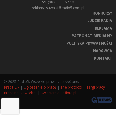
tel. (087) 566 62 10
reklama.suwalki@radio5.com.pl
KONKURSY
LUDZIE RADIA
REKLAMA
PATRONAT MEDIALNY
POLITYKA PRYWATNOŚCI
NADAWCA
KONTAKT
© 2025 Radio5. Wszelkie prawa zastrzeżone.
Praca Ełk
|
Ogłoszenie o pracę
|
The protocol
|
Targi pracy
|
Praca na Gowork.pl
|
Kwiaciarnia Laflora.pl