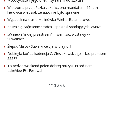
Motocyklista i jego 6-letni syn trafili do szpitala
Wieczorna przejażdżka zakończona mandatem. 19-letni
kierowca wiedział, że auto nie było sprawne
Wypadek na trasie Malinówka Wielka-Bałamutowo
Zbliża się zaćmienie słońca i spektakl spadających gwiazd
„W niebiańskiej przestrzeni” – wernisaż wystawy w
Suwałkach
Ślepsk Malow Suwałki celuje w play-off
Dobiegła końca kadencja C. Cieślukowskiego – kto prezesem
SSSE?
To będzie weekend pełen dobrej muzyki. Przed nami
LakeVibe Ełk Festiwal
REKLAMA