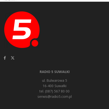
RADIO 5 SUWAŁKI
ul. Bulwarowa 5
16-400 Suwałki
tel. (087) 567 80 00
serwis@radio5.com.pl