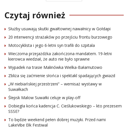
Czytaj również
Służby usuwają skutki gwałtownej nawałnicy w Gołdapi
20 interwencji strażaków po przejściu frontu burzowego
Motocyklista i jego 6-letni syn trafili do szpitala
Wieczorna przejażdżka zakończona mandatem. 19-letni
kierowca wiedział, że auto nie było sprawne
Wypadek na trasie Malinówka Wielka-Bałamutowo
Zbliża się zaćmienie słońca i spektakl spadających gwiazd
„W niebiańskiej przestrzeni” – wernisaż wystawy w
Suwałkach
Ślepsk Malow Suwałki celuje w play-off
Dobiegła końca kadencja C. Cieślukowskiego – kto prezesem
SSSE?
To będzie weekend pełen dobrej muzyki. Przed nami
LakeVibe Ełk Festiwal