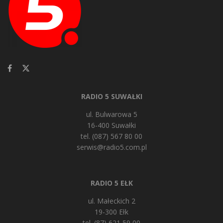
RADIO 5 SUWAŁKI
ul. Bulwarowa 5
16-400 Suwałki
tel. (087) 567 80 00
serwis@radio5.com.pl
RADIO 5 EŁK
ul. Małeckich 2
19-300 Ełk
tel. (87) 621 59 00