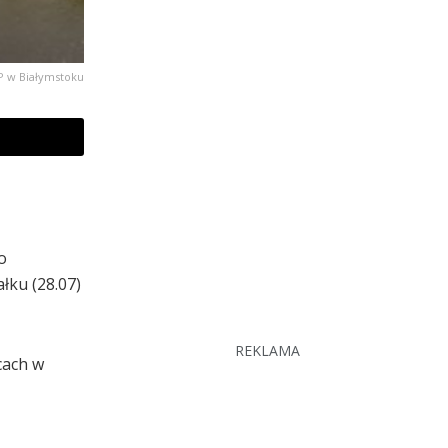
P w Białymstoku
o
łku (28.07)
REKLAMA
cach w