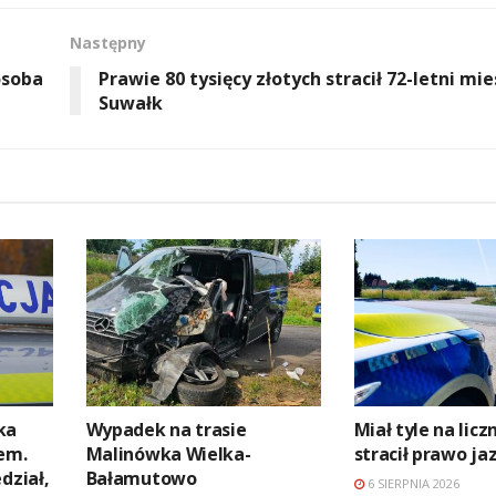
Następny
osoba
Prawie 80 tysięcy złotych stracił 72-letni mi
Suwałk
ka
Wypadek na trasie
Miał tyle na licz
em.
Malinówka Wielka-
stracił prawo ja
dział,
Bałamutowo
6 SIERPNIA 2026