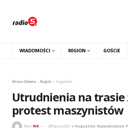
WIADOMOŚCI
REGION
GOŚCIE
Strona Główna
Region
Augustów
Utrudnienia na trasie
protest maszynistów
Red.
WK
28 lipca 2025
w
Augustów
,
Najważniejsze
,
P