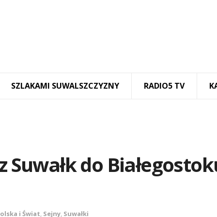
SZLAKAMI SUWALSZCZYZNY
RADIO5 TV
K
 z Suwałk do Białegostok
olska i Świat
,
Sejny
,
Suwałki