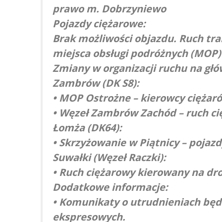
prawo m. Dobrzyniewo
Pojazdy ciężarowe:
Brak możliwości objazdu. Ruch tr
miejsca obsługi podróżnych (MOP) w
Zmiany w organizacji ruchu na gł
Zambrów (DK S8):
• MOP Ostrożne – kierowcy ciężaró
• Węzeł Zambrów Zachód – ruch ci
Łomża (DK64):
• Skrzyżowanie w Piątnicy – pojaz
Suwałki (Węzeł Raczki):
• Ruch ciężarowy kierowany na dro
Dodatkowe informacje:
• Komunikaty o utrudnieniach będ
ekspresowych.