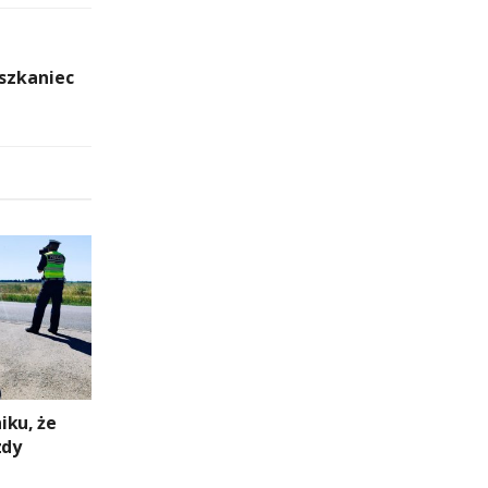
eszkaniec
niku, że
zdy