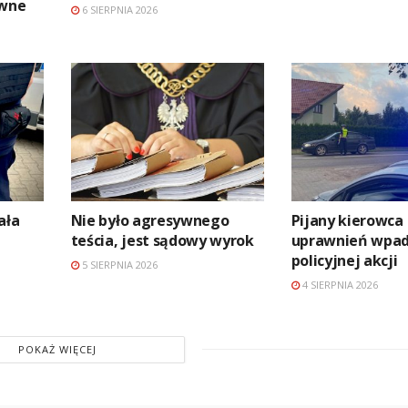
awne
6 SIERPNIA 2026
ała
Nie było agresywnego
Pijany kierowca
teścia, jest sądowy wyrok
uprawnień wpad
policyjnej akcji
5 SIERPNIA 2026
4 SIERPNIA 2026
POKAŻ WIĘCEJ