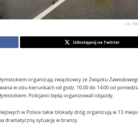
zdj. KW
Udostępnij na Twitter
iałymstokiem organizują związkowcy ze Związku Zawodoweg
ana w obu kierunkach od godz. 10.00 do 14.00 od poniedzia
łymstokiem. Policjanci będą organizowali objazdy.
owych w Polsce takie blokady dróg organizują w 13 miejs
na dramatyczną sytuację w branży.