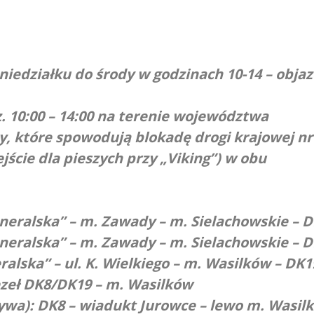
iedziałku do środy w godzinach 10-14 – obja
z. 10:00 – 14:00 na terenie województwa
, które spowodują blokadę drogi krajowej nr
jście dla pieszych przy „Viking”) w obu
neralska” – m. Zawady – m. Sielachowskie – 
neralska” – m. Zawady – m. Sielachowskie – 
ralska” – ul. K. Wielkiego – m. Wasilków – DK1
zeł DK8/DK19 – m. Wasilków
wa): DK8 – wiadukt Jurowce – lewo m. Wasilk