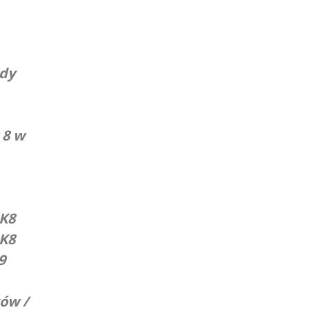
zdy
 8 w
DK8
DK8
9
ów /