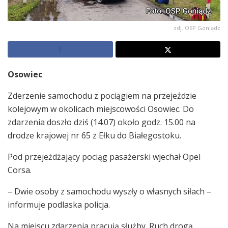
zdj. OSP Goniądz
Osowiec
Zderzenie samochodu z pociągiem na przejeździe
kolejowym w okolicach miejscowości Osowiec. Do
zdarzenia doszło dziś (14.07) około godz. 15.00 na
drodze krajowej nr 65 z Ełku do Białegostoku.
Pod przejeżdżający pociąg pasażerski wjechał Opel
Corsa.
– Dwie osoby z samochodu wyszły o własnych siłach –
informuje podlaska policja.
Na miejscu zdarzenia pracują służby. Ruch drogą