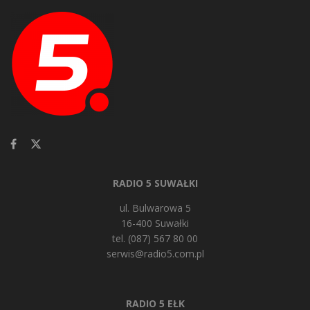
RADIO 5 SUWAŁKI
ul. Bulwarowa 5
16-400 Suwałki
tel. (087) 567 80 00
serwis@radio5.com.pl
RADIO 5 EŁK