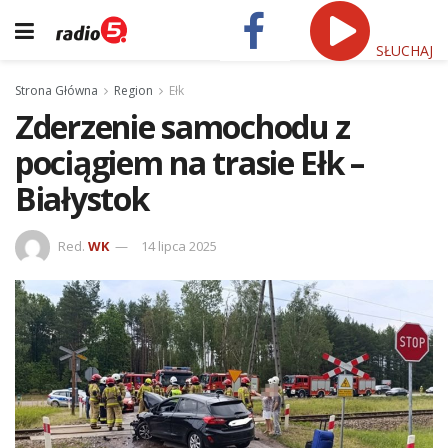
SŁUCHAJ
Strona Główna
Region
Ełk
Zderzenie samochodu z
pociągiem na trasie Ełk –
Białystok
Red.
WK
14 lipca 2025