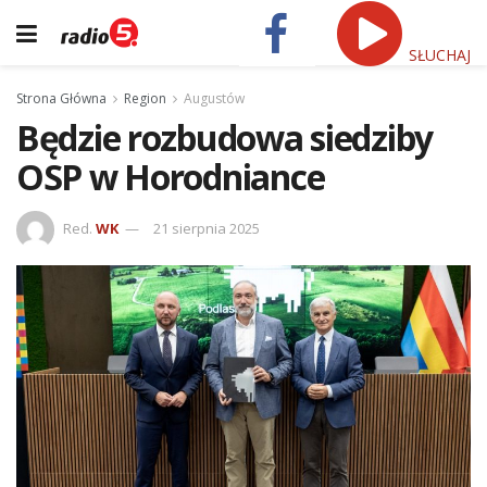
SŁUCHAJ
Strona Główna
Region
Augustów
Będzie rozbudowa siedziby
OSP w Horodniance
Red.
WK
21 sierpnia 2025