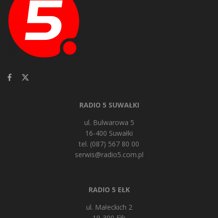
RADIO 5 SUWAŁKI
ul. Bulwarowa 5
16-400 Suwałki
tel. (087) 567 80 00
serwis@radio5.com.pl
RADIO 5 EŁK
ul. Małeckich 2
19-300 Ełk