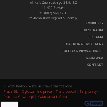
ul. Ks J. Zawadzkiego 2 lok. 1.2
16-400 Suwałki
tel. (087) 566 62 10
reklama.suwalki@radio5.com.pl
KONKURSY
LUDZIE RADIA
REKLAMA
PATRONAT MEDIALNY
POLITYKA PRYWATNOŚCI
NADAWCA
KONTAKT
© 2025 Radio5. Wszelkie prawa zastrzeżone.
Praca Ełk
|
Ogłoszenie o pracę
|
The protocol
|
Targi pracy
|
Praca na Gowork.pl
|
Kwiaciarnia Laflora.pl