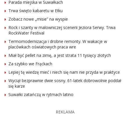
Parada miejska w Suwałkach
Trwa święto kabaretu w Ełku
Zobacz nowe „misie” na wyspie
Rock i szanty w malowniczej scenerii Jeziora Serwy. Trwa
RockWater Festival
Termomodernizacja i drobne remonty. W wakacje w
placówkach oświatowych praca wre
Miał być pellet na zimę, a jest strata 11 tysięcy złotych
Za szybko we Frąckach
Lepiej tę wiedzę mieć i niech się nam nie przyda w praktyce
Wyciął bezprawnie dwie sosny. 61-latek dobrowolnie poddał
się karze
Suwałki zatańczą w rytmach latino
REKLAMA