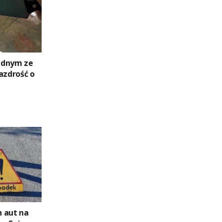
ednym ze
azdrość o
 aut na