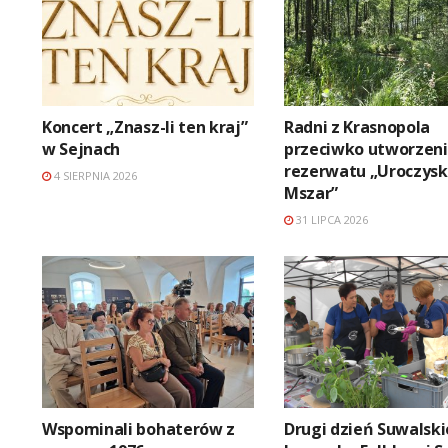
Koncert „Znasz-li ten kraj”
Radni z Krasnopola
w Sejnach
przeciwko utworzen
rezerwatu „Uroczys
4 SIERPNIA 2026
Mszar”
31 LIPCA 2026
Wspominali bohaterów z
Drugi dzień Suwalsk