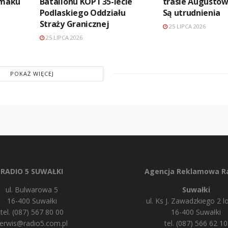
Smaku
Batalionu KOP i 35-lecie
trasie Augustów 
Podlaskiego Oddziału
Są utrudnienia
Straży Granicznej
25 LIPCA 2026
25 LIPCA 2026
POKAŻ WIĘCEJ
RADIO 5 SUWAŁKI
Agencja Reklamowa Ra
ul. Bulwarowa 5
Suwałki
16-400 Suwałki
ul. Ks J. Zawadzkiego 2 lo
tel. (087) 567 80 00
16-400 Suwałki
erwis@radio5.com.pl
tel. (087) 566 62 10