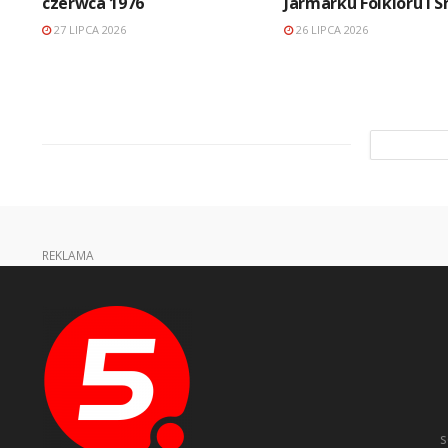
czerwca 1976
Jarmarku Folkloru i 
27 LIPCA 2026
26 LIPCA 2026
REKLAMA
s