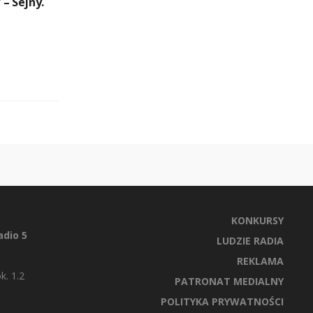
– Sejny.
KONKURSY
dio 5
LUDZIE RADIA
REKLAMA
k. 1.2
PATRONAT MEDIALNY
POLITYKA PRYWATNOŚCI