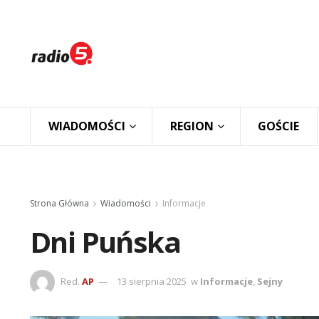
WIADOMOŚCI
REGION
GOŚCIE
Strona Główna
Wiadomości
Informacje
Dni Puńska
Red.
AP
13 sierpnia 2025
w
Informacje
,
Sejny