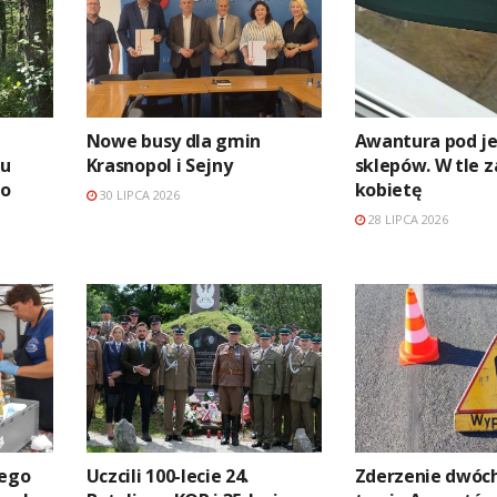
Nowe busy dla gmin
Awantura pod j
iu
Krasnopol i Sejny
sklepów. W tle z
ko
kobietę
30 LIPCA 2026
28 LIPCA 2026
iego
Uczcili 100-lecie 24.
Zderzenie dwóch