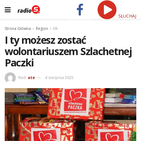
SŁUCHAJ
Strona Główna
Region
Ełk
I ty możesz zostać
wolontariuszem Szlachetnej
Paczki
Red.
ate
4 sierpnia 2025