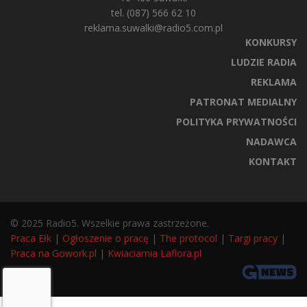
tel. (087) 566 62 10
reklama.suwalki@radio5.com.pl
KONKURSY
LUDZIE RADIA
REKLAMA
PATRONAT MEDIALNY
POLITYKA PRYWATNOŚCI
NADAWCA
KONTAKT
© 2025 Radio5. Wszelkie prawa zastrzeżone.
Praca Ełk
|
Ogłoszenie o pracę
|
The protocol
|
Targi pracy
|
Praca na Gowork.pl
|
Kwiaciarnia Laflora.pl