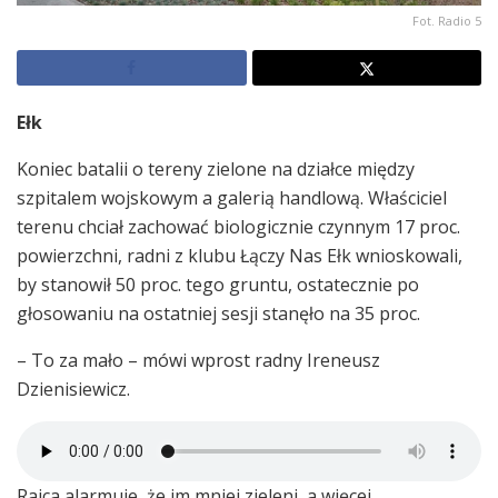
Fot. Radio 5
Ełk
Koniec batalii o tereny zielone na działce między
szpitalem wojskowym a galerią handlową. Właściciel
terenu chciał zachować biologicznie czynnym 17 proc.
powierzchni, radni z klubu Łączy Nas Ełk wnioskowali,
by stanowił 50 proc. tego gruntu, ostatecznie po
głosowaniu na ostatniej sesji stanęło na 35 proc.
– To za mało – mówi wprost radny Ireneusz
Dzienisiewicz.
Rajca alarmuje, że im mniej zieleni, a więcej