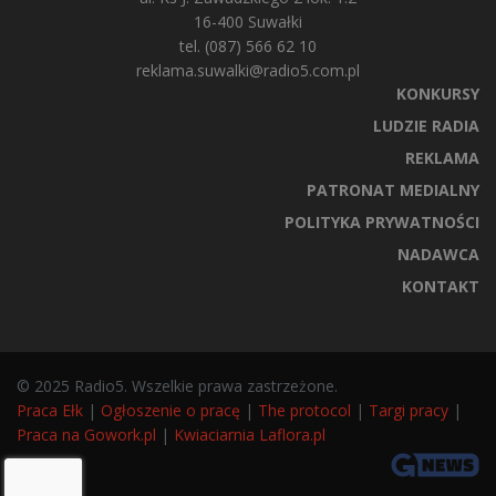
16-400 Suwałki
tel. (087) 566 62 10
reklama.suwalki@radio5.com.pl
KONKURSY
LUDZIE RADIA
REKLAMA
PATRONAT MEDIALNY
POLITYKA PRYWATNOŚCI
NADAWCA
KONTAKT
© 2025 Radio5. Wszelkie prawa zastrzeżone.
Praca Ełk
|
Ogłoszenie o pracę
|
The protocol
|
Targi pracy
|
Praca na Gowork.pl
|
Kwiaciarnia Laflora.pl