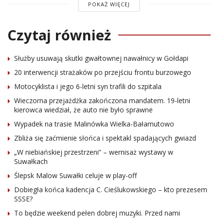
POKAŻ WIĘCEJ
Czytaj również
Służby usuwają skutki gwałtownej nawałnicy w Gołdapi
20 interwencji strażaków po przejściu frontu burzowego
Motocyklista i jego 6-letni syn trafili do szpitala
Wieczorna przejażdżka zakończona mandatem. 19-letni
kierowca wiedział, że auto nie było sprawne
Wypadek na trasie Malinówka Wielka-Bałamutowo
Zbliża się zaćmienie słońca i spektakl spadających gwiazd
„W niebiańskiej przestrzeni” – wernisaż wystawy w
Suwałkach
Ślepsk Malow Suwałki celuje w play-off
Dobiegła końca kadencja C. Cieślukowskiego – kto prezesem
SSSE?
To będzie weekend pełen dobrej muzyki. Przed nami