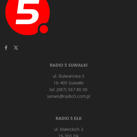
RADIO 5 SUWAŁKI
ul. Bulwarowa 5
16-400 Suwałki
tel. (087) 567 80 00
serwis@radio5.com.pl
RADIO 5 EŁK
ul. Małeckich 2
19-300 Ełk