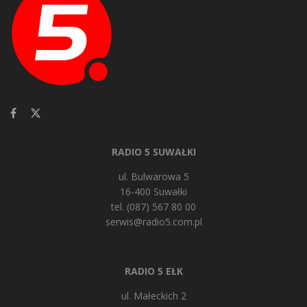
RADIO 5 SUWAŁKI
ul. Bulwarowa 5
16-400 Suwałki
tel. (087) 567 80 00
serwis@radio5.com.pl
RADIO 5 EŁK
ul. Małeckich 2