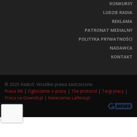
KONKURSY
LUDZIE RADIA
REKLAMA
PATRONAT MEDIALNY
POLITYKA PRYWATNOŚCI
NADAWCA
KONTAKT
© 2025 Radio5. Wszelkie prawa zastrzeżone.
Praca Ełk
|
Ogłoszenie o pracę
|
The protocol
|
Targi pracy
|
Praca na Gowork.pl
|
Kwiaciarnia Laflora.pl