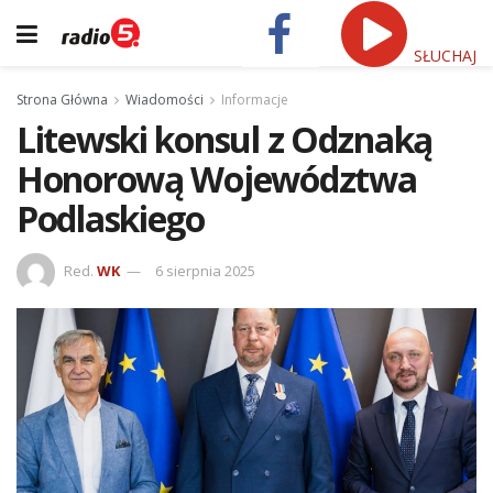
SŁUCHAJ
Strona Główna
Wiadomości
Informacje
Litewski konsul z Odznaką
Honorową Województwa
Podlaskiego
Red.
WK
6 sierpnia 2025