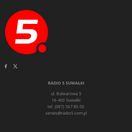
RADIO 5 SUWAŁKI
ul. Bulwarowa 5
16-400 Suwałki
tel. (087) 567 80 00
serwis@radio5.com.pl