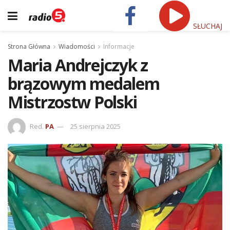
SŁUCHAJ
Strona Główna
Wiadomości
Informacje
Maria Andrejczyk z
brązowym medalem
Mistrzostw Polski
Red.
PA
25 sierpnia 2025