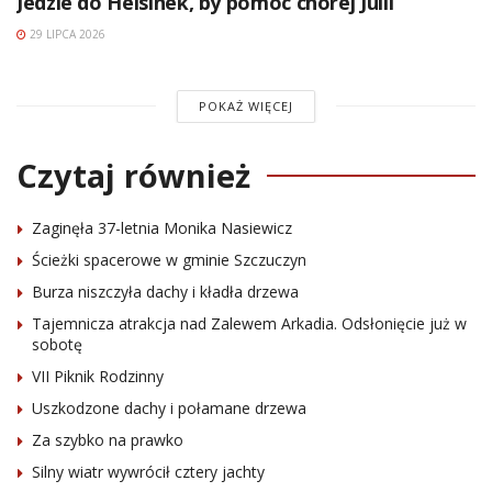
Jedzie do Helsinek, by pomóc chorej Julii
29 LIPCA 2026
POKAŻ WIĘCEJ
Czytaj również
Zaginęła 37-letnia Monika Nasiewicz
Ścieżki spacerowe w gminie Szczuczyn
Burza niszczyła dachy i kładła drzewa
Tajemnicza atrakcja nad Zalewem Arkadia. Odsłonięcie już w
sobotę
VII Piknik Rodzinny
Uszkodzone dachy i połamane drzewa
Za szybko na prawko
Silny wiatr wywrócił cztery jachty