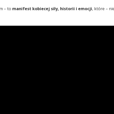
em – to
manifest kobiecej siły, historii i emocji
, które – ni