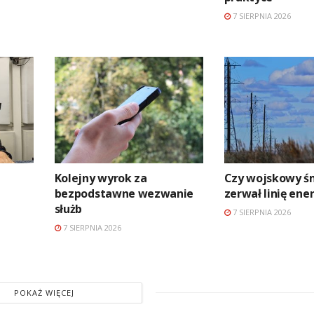
7 SIERPNIA 2026
Kolejny wyrok za
Czy wojskowy ś
bezpodstawne wezwanie
zerwał linię en
służb
7 SIERPNIA 2026
7 SIERPNIA 2026
POKAŻ WIĘCEJ