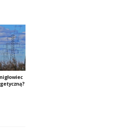
migłowiec
ergetyczną?