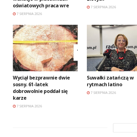
oświatowych praca wre
7 SIERPNIA 2026
7 SIERPNIA 2026
Wyciął bezprawnie dwie
Suwałki zatańczą w
sosny. 61-latek
rytmach latino
dobrowolnie poddał się
7 SIERPNIA 2026
karze
7 SIERPNIA 2026