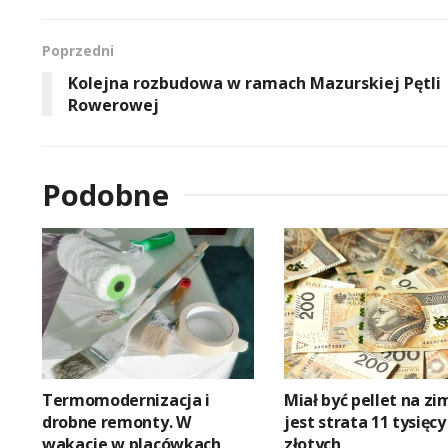
Poprzedni
Kolejna rozbudowa w ramach Mazurskiej Pętli
Rowerowej
Podobne
Termomodernizacja i
Miał być pellet na zi
drobne remonty. W
jest strata 11 tysięcy
wakacje w placówkach
złotych