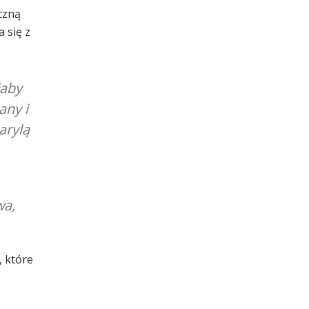
czną
 się z
łaby
any i
arylą
wa,
, które