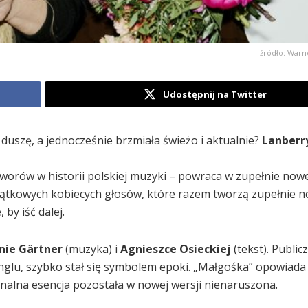
źródło: Warn
Udostępnij na Twitter
duszę, a jednocześnie brzmiała świeżo i aktualnie?
Lanberr
tworów w historii polskiej muzyki – powraca w zupełnie nowe
ątkowych kobiecych głosów, które razem tworzą zupełnie n
by iść dalej.
nie Gärtner
(muzyka) i
Agnieszce Osieckiej
(tekst). Public
nglu, szybko stał się symbolem epoki. „Małgośka” opowiada 
jonalna esencja pozostała w nowej wersji nienaruszona.