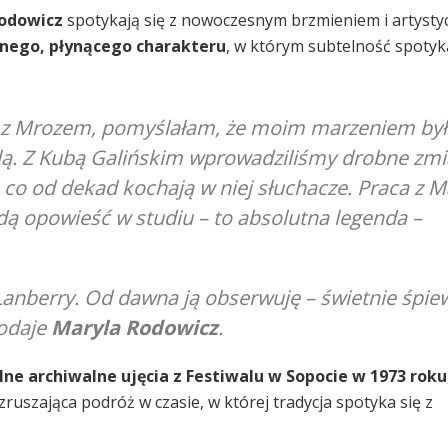
Rodowicz
spotykają się z nowoczesnym brzmieniem i artysty
nego, płynącego charakteru
, w którym subtelność spotyka
yli z Mrozem, pomyślałam, że moim marzeniem by
lą. Z Kubą Galińskim wprowadziliśmy drobne zmi
co od dekad kochają w niej słuchacze. Praca z M
dą opowieść w studiu – to absolutna legenda
–
Lanberry. Od dawna ją obserwuję – świetnie śpie
odaje
Maryla Rodowicz
.
lne archiwalne ujęcia z Festiwalu w Sopocie w 1973 roku
ruszająca podróż w czasie, w której tradycja spotyka się z