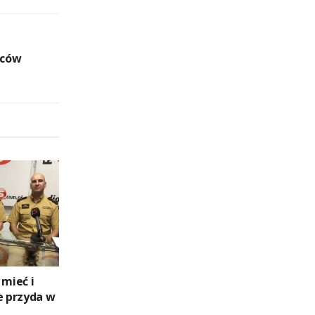
wców
 mieć i
e przyda w