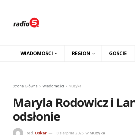
WIADOMOŚCI
REGION
GOŚCIE
Strona Główna
Wiadomości
Muzyka
Maryla Rodowicz i La
odsłonie
Red.
Oskar
8 sierpnia 2025
w
Muzyka