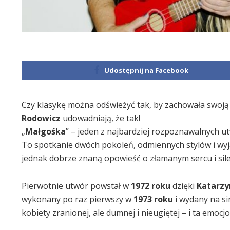
Udostępnij na Facebook
Czy klasykę można odświeżyć tak, by zachowała swoją 
Rodowicz
udowadniają, że tak!
„
Małgośka
” – jeden z najbardziej rozpoznawalnych u
To spotkanie dwóch pokoleń, odmiennych stylów i wyj
jednak dobrze znaną opowieść o złamanym sercu i sile, 
Pierwotnie utwór powstał w
1972 roku
dzięki
Katarzy
wykonany po raz pierwszy w
1973 roku
i wydany na si
kobiety zranionej, ale dumnej i nieugiętej – i ta emoc