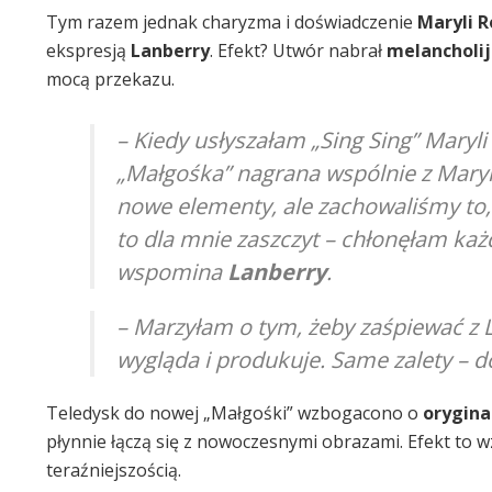
Tym razem jednak charyzma i doświadczenie
Maryli 
ekspresją
Lanberry
. Efekt? Utwór nabrał
melancholij
mocą przekazu.
– Kiedy usłyszałam „Sing Sing” Mar
„Małgośka” nagrana wspólnie z Mary
nowe elementy, ale zachowaliśmy to, 
to dla mnie zaszczyt – chłonęłam każ
wspomina
Lanberry
.
– Marzyłam o tym, żeby zaśpiewać z 
wygląda i produkuje. Same zalety
– d
Teledysk do nowej „Małgośki” wzbogacono o
orygina
płynnie łączą się z nowoczesnymi obrazami. Efekt to wz
teraźniejszością.