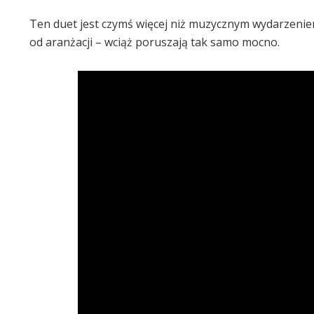
Ten duet jest czymś więcej niż muzycznym wydarzeni
od aranżacji – wciąż poruszają tak samo mocno.