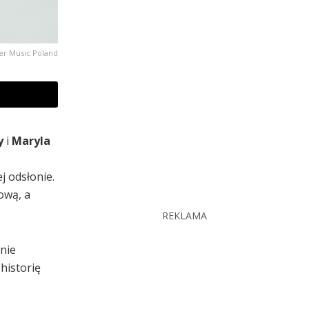
er Music Poland
y
i
Maryla
j odsłonie.
ową, a
REKLAMA
znie
historię