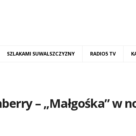
SZLAKAMI SUWALSZCZYZNY
RADIO5 TV
K
nberry – „Małgośka” w n