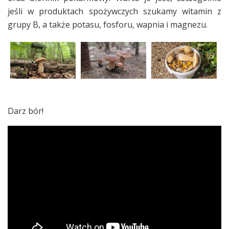
jeśli w produktach spożywczych szukamy witamin z
grupy B, a także potasu, fosforu, wapnia i magnezu.
Darz bór!