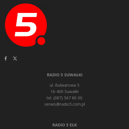
RADIO 5 SUWAŁKI
ul. Bulwarowa 5
16-400 Suwałki
tel. (087) 567 80 00
serwis@radio5.com.pl
RADIO 5 EŁK