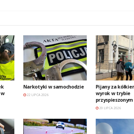
ek
Narkotyki w samochodzie
Pijany za kółkie
 w
wyrok w trybie
22 LIPCA 2026
przyspieszonym
20 LIPCA 2026