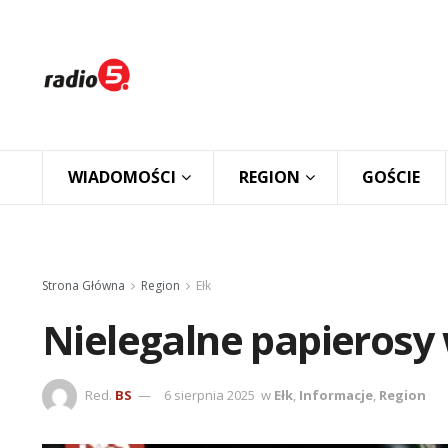
WIADOMOŚCI
REGION
GOŚCIE
Strona Główna
Region
Ełk
Nielegalne papierosy
Red.
BS
6 sierpnia 2025
w
Ełk
,
Informacje
,
Region