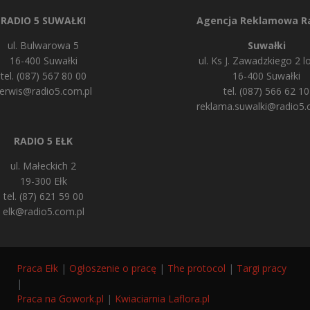
RADIO 5 SUWAŁKI
Agencja Reklamowa Ra
ul. Bulwarowa 5
Suwałki
16-400 Suwałki
ul. Ks J. Zawadzkiego 2 lo
tel. (087) 567 80 00
16-400 Suwałki
erwis@radio5.com.pl
tel. (087) 566 62 10
reklama.suwalki@radio5.
RADIO 5 EŁK
ul. Małeckich 2
19-300 Ełk
tel. (87) 621 59 00
elk@radio5.com.pl
Praca Ełk
|
Ogłoszenie o pracę
|
The protocol
|
Targi pracy
|
Praca na Gowork.pl
|
Kwiaciarnia Laflora.pl