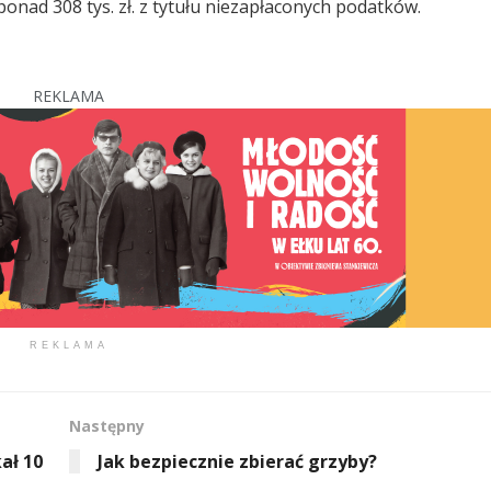
ponad 308 tys. zł. z tytułu niezapłaconych podatków.
REKLAMA
REKLAMA
Następny
ał 10
Jak bezpiecznie zbierać grzyby?