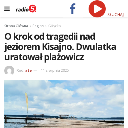
SŁUCHAJ
Strona Główna
Region
Giżycko
O krok od tragedii nad
jeziorem Kisajno. Dwulatka
uratował plażowicz
Red.
ate
11 sierpnia 2025