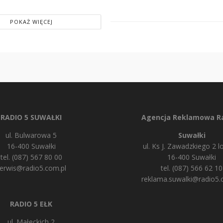
POKAŻ WIĘCEJ
RADIO 5 SUWAŁKI
Agencja Reklamowa Ra
ul. Bulwarowa 5
Suwałki
16-400 Suwałki
ul. Ks J. Zawadzkiego 2 lo
tel. (087) 567 80 00
16-400 Suwałki
erwis@radio5.com.pl
tel. (087) 566 62 10
reklama.suwalki@radio5.
RADIO 5 EŁK
ul. Małeckich 2