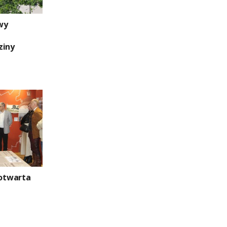
wy
ziny
otwarta