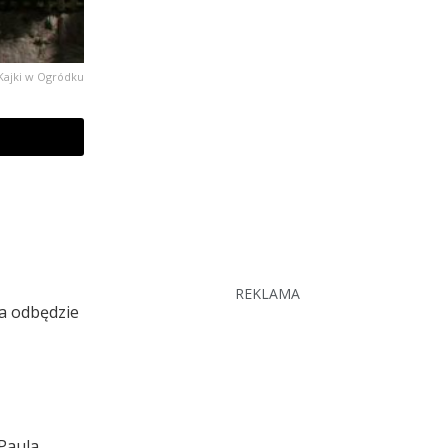
Kajki w Ogródku
REKLAMA
a odbędzie
Paula