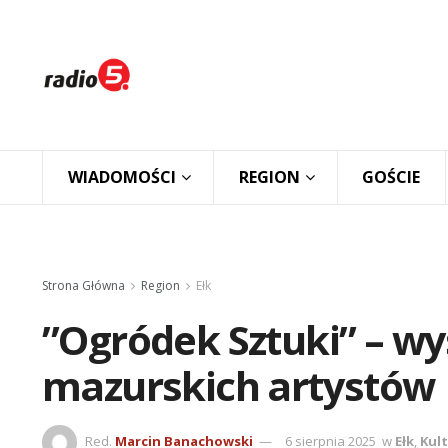
WIADOMOŚCI
REGION
GOŚCIE
Strona Główna
Region
Ełk
”Ogródek Sztuki” – w
mazurskich artystów
Red.
Marcin Banachowski
6 sierpnia 2025
w
Ełk
,
Kul