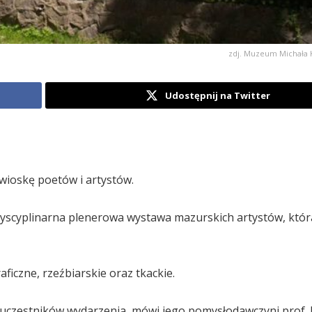
zdj. Muzeum Michała 
Udostępnij na Twitter
 wioskę poetów i artystów.
dyscyplinarna plenerowa wystawa mazurskich artystów, któr
ficzne, rzeźbiarskie oraz tkackie.
 uczestników wydarzenia, mówi jego pomysłodawczyni prof. 