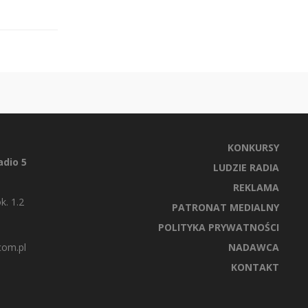
KONKURSY
dio 5
LUDZIE RADIA
REKLAMA
k. 1.2
PATRONAT MEDIALNY
POLITYKA PRYWATNOŚCI
com.pl
NADAWCA
KONTAKT