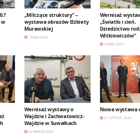
0.?
„Milczące struktury” –
Wernisaż wysta
 w
wystawa obrazów Elżbiety
„Światło i cień.
Murawskiej
Dziedzictwo rod
Witkiewiczów”
7 MAJA 2026
6 MAJA 2026
Wernisaż wystawy o
Nowa wystawa 
aż
Wajdzie i Zachwatowicz-
27 LUTEGO 2026
ch
Wajdzie w Suwałkach
26 MARCA 2026