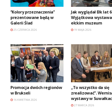
‘’Kolory przeznaczenia’’
Jak wyglądał Ełk lat 6
prezentowane będą w
Wyjątkowa wystawa
Galerii Ślad
ełckim muzeum
25 CZERWCA 2026
19 MAJA 2026
Promocja dwóch regionów
„To wszystko da się
w Brukseli
zrealizować”. Wernis
wystawy w Suwałka
16 KWIETNIA 2026
27 MARCA 2026