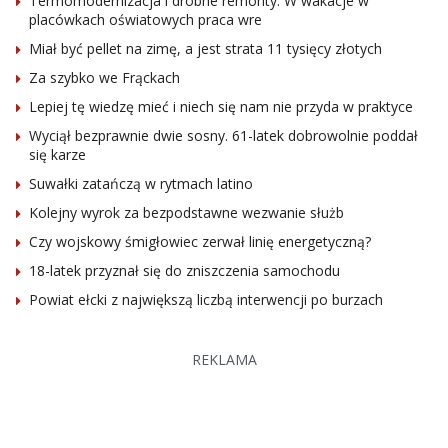
Termomodernizacja i drobne remonty. W wakacje w
placówkach oświatowych praca wre
Miał być pellet na zimę, a jest strata 11 tysięcy złotych
Za szybko we Frąckach
Lepiej tę wiedzę mieć i niech się nam nie przyda w praktyce
Wyciął bezprawnie dwie sosny. 61-latek dobrowolnie poddał
się karze
Suwałki zatańczą w rytmach latino
Kolejny wyrok za bezpodstawne wezwanie służb
Czy wojskowy śmigłowiec zerwał linię energetyczną?
18-latek przyznał się do zniszczenia samochodu
Powiat ełcki z największą liczbą interwencji po burzach
REKLAMA