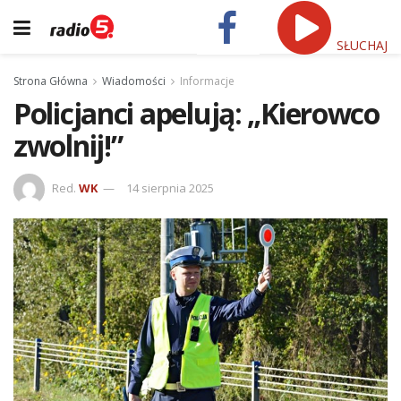
SŁUCHAJ
Strona Główna
Wiadomości
Informacje
Policjanci apelują: „Kierowco
zwolnij!”
Red.
WK
14 sierpnia 2025