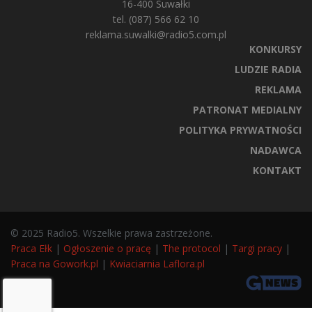
16-400 Suwałki
tel. (087) 566 62 10
reklama.suwalki@radio5.com.pl
KONKURSY
LUDZIE RADIA
REKLAMA
PATRONAT MEDIALNY
POLITYKA PRYWATNOŚCI
NADAWCA
KONTAKT
© 2025 Radio5. Wszelkie prawa zastrzeżone.
Praca Ełk
|
Ogłoszenie o pracę
|
The protocol
|
Targi pracy
|
Praca na Gowork.pl
|
Kwiaciarnia Laflora.pl