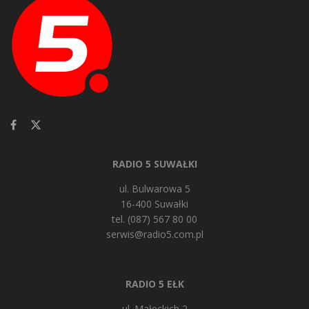
RADIO 5 SUWAŁKI
ul. Bulwarowa 5
16-400 Suwałki
tel. (087) 567 80 00
serwis@radio5.com.pl
RADIO 5 EŁK
ul. Małeckich 2