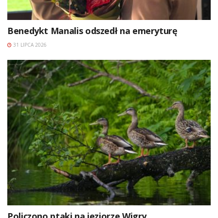
Benedykt Manalis odszedł na emeryturę
31 LIPCA 2026
Policzono ptaki na jeziorze Wigry