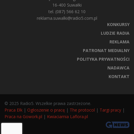
16-400 Suwałki
tel. (087) 566 62 10
reklama.suwalki@radio5.com.pl
KONKURSY
LUDZIE RADIA
REKLAMA
PATRONAT MEDIALNY
POLITYKA PRYWATNOŚCI
NADAWCA
KONTAKT
© 2025 Radio5. Wszelkie prawa zastrzeżone.
Praca Ełk
|
Ogłoszenie o pracę
|
The protocol
|
Targi pracy
|
Praca na Gowork.pl
|
Kwiaciarnia Laflora.pl