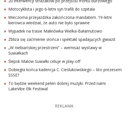
20 interwencji strażaków po przejściu frontu burzowego
Motocyklista i jego 6-letni syn trafili do szpitala
Wieczorna przejażdżka zakończona mandatem. 19-letni
kierowca wiedział, że auto nie było sprawne
Wypadek na trasie Malinówka Wielka-Bałamutowo
Zbliża się zaćmienie słońca i spektakl spadających gwiazd
„W niebiańskiej przestrzeni” – wernisaż wystawy w
Suwałkach
Ślepsk Malow Suwałki celuje w play-off
Dobiegła końca kadencja C. Cieślukowskiego – kto prezesem
SSSE?
To będzie weekend pełen dobrej muzyki. Przed nami
LakeVibe Ełk Festiwal
REKLAMA