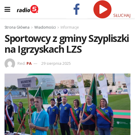
SŁUCHAJ
Strona Główna
Wiadomości
Informacje
Sportowcy z gminy Szypliszki
na Igrzyskach LZS
Red.
PA
29 sierpnia 2025