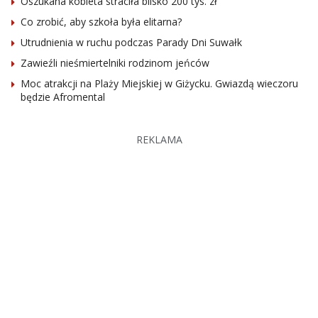
Oszukana kobieta straciła blisko 200 tys. zł
Co zrobić, aby szkoła była elitarna?
Utrudnienia w ruchu podczas Parady Dni Suwałk
Zawieźli nieśmiertelniki rodzinom jeńców
Moc atrakcji na Plaży Miejskiej w Giżycku. Gwiazdą wieczoru
będzie Afromental
REKLAMA