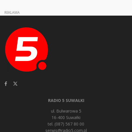
REKLAMA
RADIO 5 SUWAŁKI
ul. Bulwarowa 5
16-400 Suwałki
tel. (087) 567 80 00
serwis@radio5.com.pl