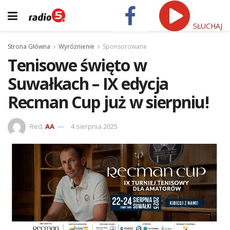
SŁUCHAJ
Strona Główna
Wyróżnienie
Sponsorowane
Tenisowe święto w
Suwałkach – IX edycja
Recman Cup już w sierpniu!
Red.
AA
4 sierpnia 2025