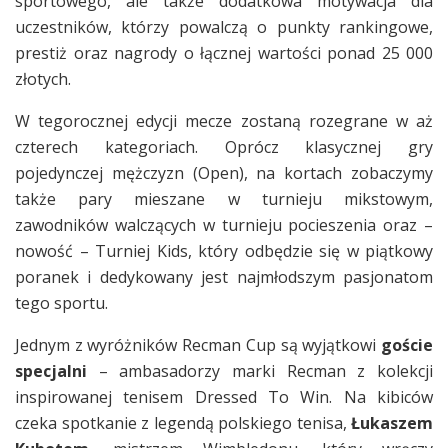
sportowego, ale także dodatkowa motywacja dla
uczestników, którzy powalczą o punkty rankingowe,
prestiż oraz nagrody o łącznej wartości ponad 25 000
złotych.
W tegorocznej edycji mecze zostaną rozegrane w aż
czterech kategoriach. Oprócz klasycznej gry
pojedynczej mężczyzn (Open), na kortach zobaczymy
także pary mieszane w turnieju mikstowym,
zawodników walczących w turnieju pocieszenia oraz –
nowość – Turniej Kids, który odbędzie się w piątkowy
poranek i dedykowany jest najmłodszym pasjonatom
tego sportu.
Jednym z wyróżników Recman Cup są wyjątkowi
goście
specjalni
– ambasadorzy marki Recman z kolekcji
inspirowanej tenisem Dressed To Win. Na kibiców
czeka spotkanie z legendą polskiego tenisa,
Łukaszem