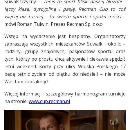
Suwalszczyzny. –
Tenis to sport bliski naszej filozofii –
łączy klasę, dyscyplinę i pasję. Recman Cup to coś
więcej niż turniej – to święto sportu i społeczności
–
mówi Roman Tulwin, Prezes Recman Sp. z o.o.
Wstęp na wydarzenie jest bezpłatny. Organizatorzy
zapraszają wszystkich mieszkańców Suwałk i okolic –
rodziny, grupy znajomych, pasjonatów sportu oraz
tych, którzy po prostu chcą aktywnie i ciekawie spędzić
letni weekend. Korty przy ulicy Wojska Polskiego 17
będą tętnić życiem od piątku do niedzieli – nie może
Was tam zabraknąć!
Więcej informacji i szczegółowy harmonogram turnieju
na stronie:
www.cup.recman.pl