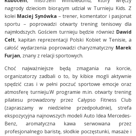
Kubotem
, mistrzem Wimbledonu, który wręczy
nagrody dzieciom biorącym udział w Turnieju Kids. Z
kolei
Maciej Synówka
– trener, komentator i pasjonat
sportu – poprowadzi otwarty trening tenisowy dla
najmłodszych. Gościem turnieju będzie również
Dawid
Celt
, kapitan reprezentacji Polski Kobiet w Tenisie, a
całość wydarzenia poprowadzi charyzmatyczny
Marek
Furjan
, znany z relacji sportowych.
Choć najważniejsze będą zmagania na korcie,
organizatorzy zadbali o to, by kibice mogli aktywnie
spędzić czas i w pełni poczuć sportowe emocje oraz
atmosferę turnieju.W programie m.in. otwarty trening
pilatesu prowadzony przez Calypso Fitness Club
(zapraszamy w niedzielne przedpołudnie), strefa
ekspozycyjna najnowszych modeli Auto Idea Mercedes-
Benz, aromatyczna kawa serwowana przez
profesjonalnego baristę, słodkie poczęstunki, masaże i