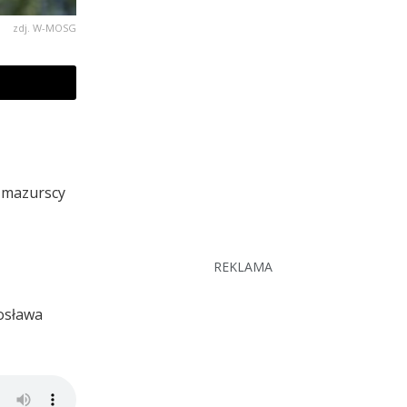
zdj. W-MOSG
o-mazurscy
REKLAMA
rosława