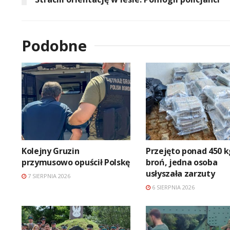
Podobne
Kolejny Gruzin
Przejęto ponad 450 k
przymusowo opuścił Polskę
broń, jedna osoba
usłyszała zarzuty
7 SIERPNIA 2026
6 SIERPNIA 2026