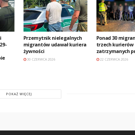
i
Przemytnik nielegalnych
Ponad 30 migran
29-
migrantów udawał kuriera
trzech kurierów
żywności
zatrzymanych pr
ie
30 CZERWCA 2026
22 CZERWCA 2026
POKAŻ WIĘCEJ