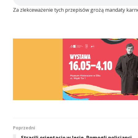
Za zlekceważenie tych przepisów grożą mandaty karn
Poprzedni
Stracili orientację w lesie. Pomogli policjanci