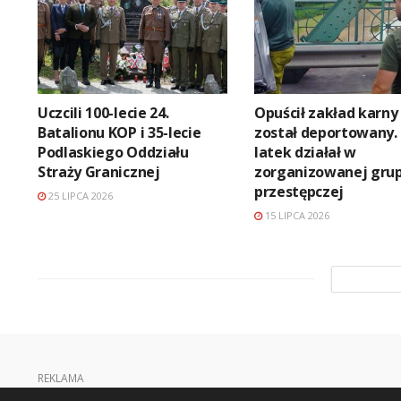
Uczcili 100-lecie 24.
Opuścił zakład karny 
Batalionu KOP i 35-lecie
został deportowany. 
Podlaskiego Oddziału
latek działał w
Straży Granicznej
zorganizowanej grup
przestępczej
25 LIPCA 2026
15 LIPCA 2026
REKLAMA