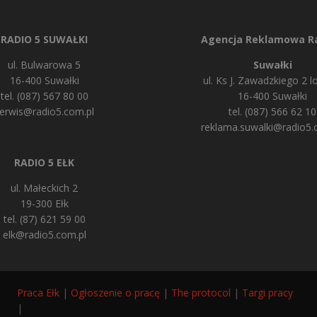
RADIO 5 SUWAŁKI
Agencja Reklamowa Ra
ul. Bulwarowa 5
Suwałki
16-400 Suwałki
ul. Ks J. Zawadzkiego 2 lo
tel. (087) 567 80 00
16-400 Suwałki
erwis@radio5.com.pl
tel. (087) 566 62 10
reklama.suwalki@radio5.
RADIO 5 EŁK
ul. Małeckich 2
19-300 Ełk
tel. (87) 621 59 00
elk@radio5.com.pl
Praca Ełk
|
Ogłoszenie o pracę
|
The protocol
|
Targi pracy
|