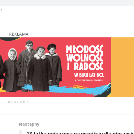
e.
REKLAMA
REKLAMA
Następny
13-latka potrącona na przejściu dla pieszych