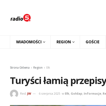
WIADOMOŚCI
REGION
GOŚCIE
Strona Główna
Region
Ełk
Turyści łamią przepis
Red.
JW
6 sierpnia 2025
w
Ełk
,
Gołdap
,
Informacje
,
R