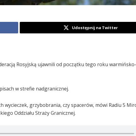
Udostępnij na Twitter
Federacją Rosyjską ujawnili od początku tego roku warmińsk
isach w strefie nadgranicznej.
ch wycieczek, grzybobrania, czy spacerów, mówi Radiu 5 Mi
iego Oddziału Straży Granicznej.