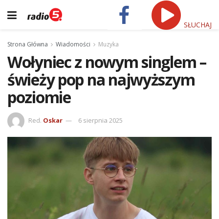
SŁUCHAJ
Strona Główna
Wiadomości
Muzyka
Wołyniec z nowym singlem –
świeży pop na najwyższym
poziomie
Red.
Oskar
6 sierpnia 2025