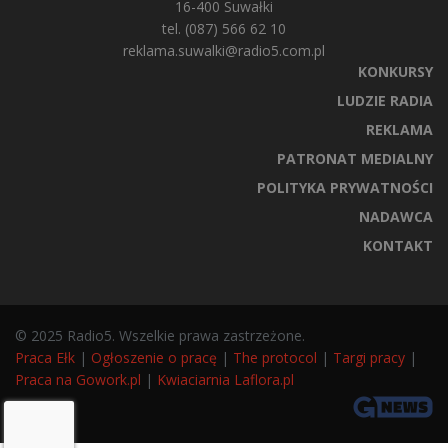
16-400 Suwałki
tel. (087) 566 62 10
reklama.suwalki@radio5.com.pl
KONKURSY
LUDZIE RADIA
REKLAMA
PATRONAT MEDIALNY
POLITYKA PRYWATNOŚCI
NADAWCA
KONTAKT
© 2025 Radio5. Wszelkie prawa zastrzeżone.
Praca Ełk
|
Ogłoszenie o pracę
|
The protocol
|
Targi pracy
|
Praca na Gowork.pl
|
Kwiaciarnia Laflora.pl