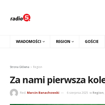
WIADOMOŚCI
REGION
GOŚCIE
Strona Główna
Region
Za nami pierwsza kol
Red.
Marcin Banachowski
6 sierpnia 2025
w
Region
,