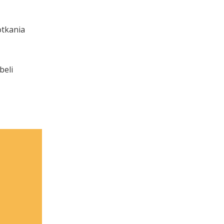
otkania
beli