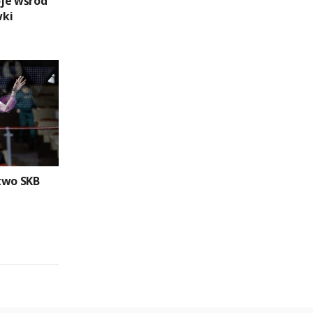
je wśród
wki
two SKB