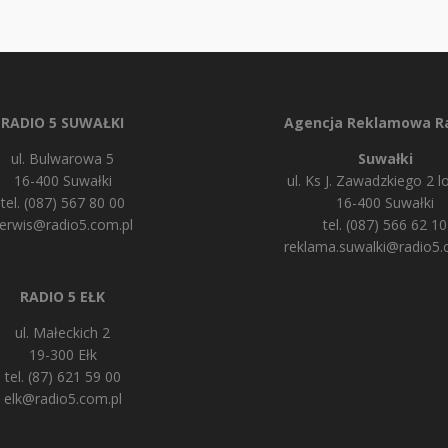
RADIO 5 SUWAŁKI
Agencja Reklamowa Ra
ul. Bulwarowa 5
Suwałki
16-400 Suwałki
ul. Ks J. Zawadzkiego 2 lo
tel. (087) 567 80 00
16-400 Suwałki
erwis@radio5.com.pl
tel. (087) 566 62 10
reklama.suwalki@radio5.
RADIO 5 EŁK
ul. Małeckich 2
19-300 Ełk
tel. (87) 621 59 00
elk@radio5.com.pl