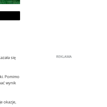
REKLAMA
azała się
ski. Pomimo
mać wynik
e okazje,