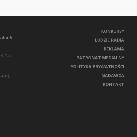
KONKURSY
dio 5
LUDZIE RADIA
REKLAMA
k. 1.2
PATRONAT MEDIALNY
POLITYKA PRYWATNOŚCI
com.pl
NADAWCA
KONTAKT