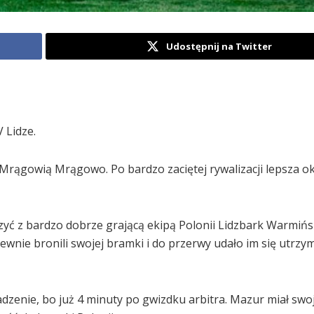
Udostępnij na Twitter
 Lidze.
Mrągowią Mrągowo. Po bardzo zaciętej rywalizacji lepsza ok
yć z bardzo dobrze grającą ekipą Polonii Lidzbark Warmiń
wnie bronili swojej bramki i do przerwy udało im się utrzy
zenie, bo już 4 minuty po gwizdku arbitra. Mazur miał swoj