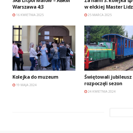
SKB Litpol Malow – ABRM
Za nami 3. kolejka s
Warszawa 4:3
w ełckiej Master Lid
16 KWIETNIA 2025
25 MARCA 2025
Kolejka do muzeum
Świętowali jubileusz 
rozpoczęli sezon
19 MAJA 2024
24 KWIETNIA 2024