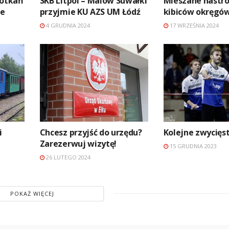
potkań
SKB Litpol – Malow Suwałki
Mieszane nastro
ze
przyjmie KU AZS UM Łódź
kibiców okręgó
4 GRUDNIA 2024
17 WRZEŚNIA 2024
i
Chcesz przyjść do urzędu?
Kolejne zwycięs
Zarezerwuj wizytę!
15 GRUDNIA 2023
26 LUTEGO 2024
POKAŻ WIĘCEJ