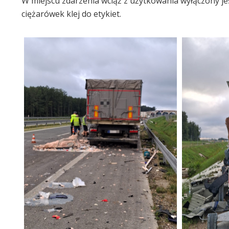
W miejscu zdarzenia wciąż z użytkowania wyłączony jes
ciężarówek klej do etykiet.