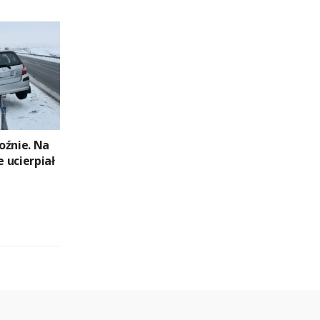
oźnie. Na
e ucierpiał