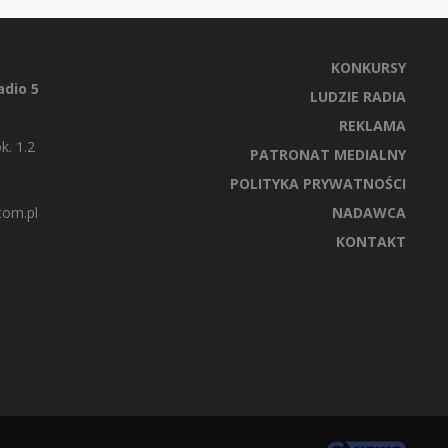
KONKURSY
dio 5
LUDZIE RADIA
REKLAMA
k. 1.2
PATRONAT MEDIALNY
POLITYKA PRYWATNOŚCI
com.pl
NADAWCA
KONTAKT