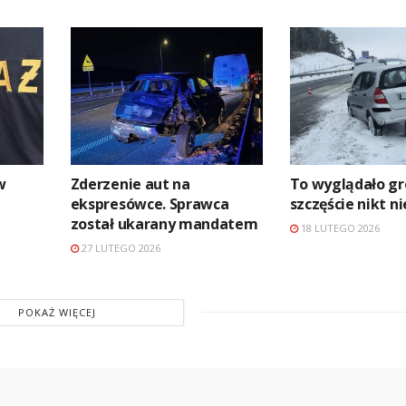
w
Zderzenie aut na
To wyglądało gr
ekspresówce. Sprawca
szczęście nikt ni
został ukarany mandatem
18 LUTEGO 2026
27 LUTEGO 2026
POKAŻ WIĘCEJ