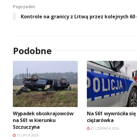
Poprzedni
Kontrole na granicy z Litwą przez kolejnych 60 
Podobne
Wypadek obcokrajowców
Na S61 wywróciła się
na S61 w kierunku
ciężarówka
Szczuczyna
22 CZERWCA 2026
13 LIPCA 2026