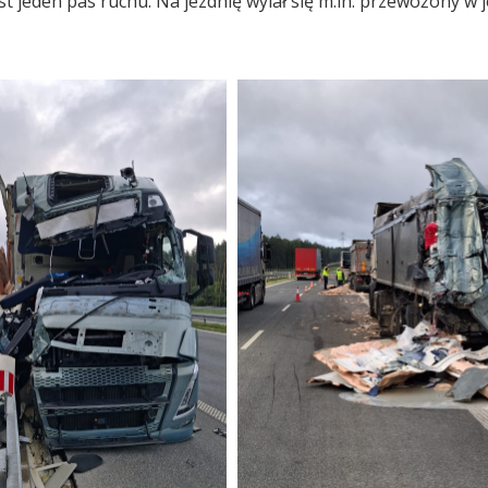
t jeden pas ruchu. Na jezdnię wylał się m.in. przewożony w j