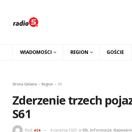
WIADOMOŚCI
REGION
GOŚCIE
Strona Główna
Region
Ełk
Zderzenie trzech poja
S61
Red.
ate
4 sierpnia 2025
w
Ełk
,
Informacje
,
Najważni