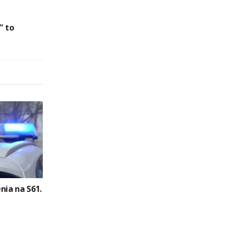
” to
nia na S61.