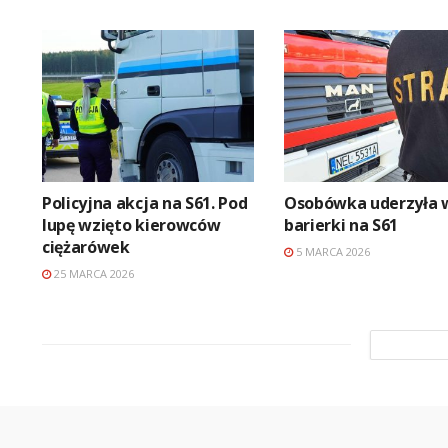
Policyjna akcja na S61. Pod
Osobówka uderzyła 
lupę wzięto kierowców
barierki na S61
ciężarówek
5 MARCA 2026
25 MARCA 2026