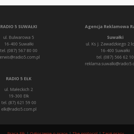
RADIO 5 SUWAŁKI
Agencja Reklamowa Ra
ul. Bulwarowa 5
Suwałki
16-400 Suwałki
ul. Ks J. Zawadzkiego 2 lo
tel. (087) 567 80 00
16-400 Suwałki
erwis@radio5.com.pl
tel. (087) 566 62 10
reklama.suwalki@radio5.
RADIO 5 EŁK
ul. Małeckich 2
19-300 Ełk
tel. (87) 621 59 00
elk@radio5.com.pl
Praca Ełk
|
Ogłoszenie o pracę
|
The protocol
|
Targi pracy