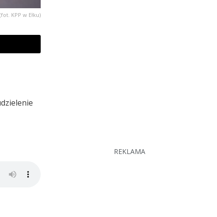
(fot. KPP w Ełku)
dzielenie
REKLAMA