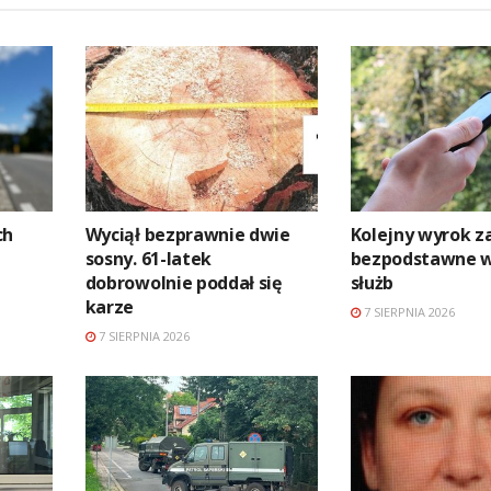
ch
Wyciął bezprawnie dwie
Kolejny wyrok z
sosny. 61-latek
bezpodstawne 
dobrowolnie poddał się
służb
karze
7 SIERPNIA 2026
7 SIERPNIA 2026