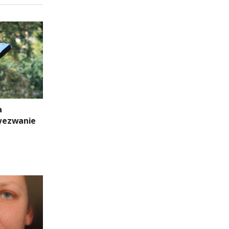
a
wezwanie