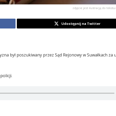
zdjęcie jest ilustracją do tekstu 
Udostępnij na Twitter
czyzna był poszukiwany przez Sąd Rejonowy w Suwałkach za u
olicji.