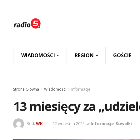
WIADOMOŚCI
REGION
GOŚCIE
Strona Główna
Wiadomości
Informacje
13 miesięcy za „udzie
Red.
WK
12 września 2025
w
Informacje
,
Suwałki