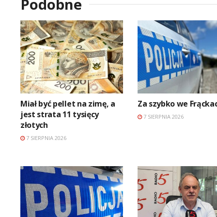
Podobne
Miał być pellet na zimę, a
Za szybko we Frącka
jest strata 11 tysięcy
7 SIERPNIA 2026
złotych
7 SIERPNIA 2026