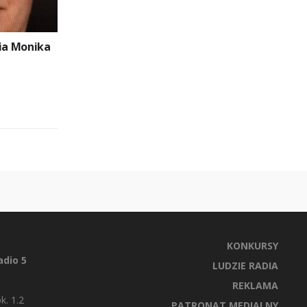
nia Monika
KONKURSY
dio 5
LUDZIE RADIA
REKLAMA
k. 1.2
PATRONAT MEDIALNY