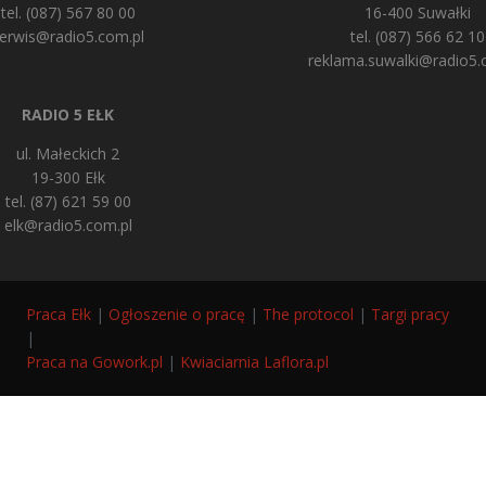
tel. (087) 567 80 00
16-400 Suwałki
erwis@radio5.com.pl
tel. (087) 566 62 10
reklama.suwalki@radio5.
RADIO 5 EŁK
ul. Małeckich 2
19-300 Ełk
tel. (87) 621 59 00
elk@radio5.com.pl
Praca Ełk
|
Ogłoszenie o pracę
|
The protocol
|
Targi pracy
|
Praca na Gowork.pl
|
Kwiaciarnia Laflora.pl