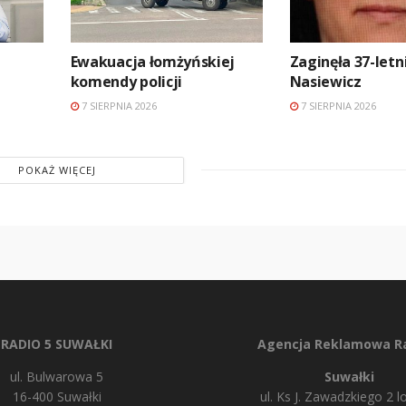
Ewakuacja łomżyńskiej
Zaginęła 37-let
komendy policji
Nasiewicz
7 SIERPNIA 2026
7 SIERPNIA 2026
POKAŻ WIĘCEJ
RADIO 5 SUWAŁKI
Agencja Reklamowa Ra
ul. Bulwarowa 5
Suwałki
16-400 Suwałki
ul. Ks J. Zawadzkiego 2 lo