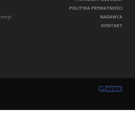
POLITYKA PRYWATNOŚCI
com.pl
NADAWCA
KONTAKT