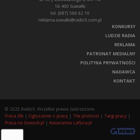
16-400 Suwałki
tel. (087) 566 62 10
reklama.suwalki@radio5.com.pl
KONKURSY
LUDZIE RADIA
REKLAMA
PATRONAT MEDIALNY
POLITYKA PRYWATNOŚCI
NADAWCA
KONTAKT
© 2025 Radio5. Wszelkie prawa zastrzeżone.
Praca Ełk
|
Ogłoszenie o pracę
|
The protocol
|
Targi pracy
|
Praca na Gowork.pl
|
Kwiaciarnia Laflora.pl