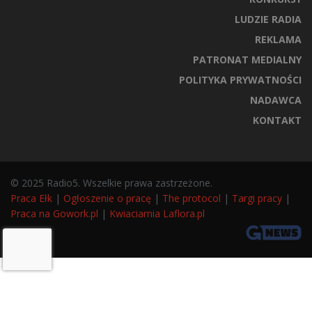
LUDZIE RADIA
REKLAMA
PATRONAT MEDIALNY
POLITYKA PRYWATNOŚCI
NADAWCA
KONTAKT
© 2025 Radio5. Wszelkie prawa zastrzeżone.
Praca Ełk
|
Ogłoszenie o pracę
|
The protocol
|
Targi pracy
|
Praca na Gowork.pl
|
Kwiaciarnia Laflora.pl