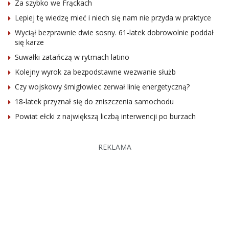
Za szybko we Frąckach
Lepiej tę wiedzę mieć i niech się nam nie przyda w praktyce
Wyciął bezprawnie dwie sosny. 61-latek dobrowolnie poddał
się karze
Suwałki zatańczą w rytmach latino
Kolejny wyrok za bezpodstawne wezwanie służb
Czy wojskowy śmigłowiec zerwał linię energetyczną?
18-latek przyznał się do zniszczenia samochodu
Powiat ełcki z największą liczbą interwencji po burzach
REKLAMA