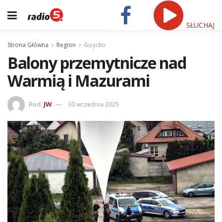
SŁUCHAJ
Strona Główna
Region
Giżycko
Balony przemytnicze nad
Warmią i Mazurami
Red.
JW
30 września 2025