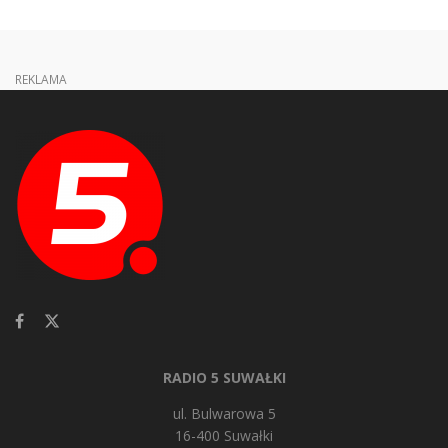
REKLAMA
RADIO 5 SUWAŁKI
ul. Bulwarowa 5
16-400 Suwałki