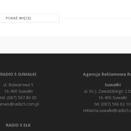
POKAŻ WIĘCEJ
RADIO 5 SUWAŁKI
Agencja Reklamowa Ra
ul. Bulwarowa 5
Suwałki
16-400 Suwałki
ul. Ks J. Zawadzkiego 2 lo
tel. (087) 567 80 00
16-400 Suwałki
erwis@radio5.com.pl
tel. (087) 566 62 10
reklama.suwalki@radio5.
RADIO 5 EŁK