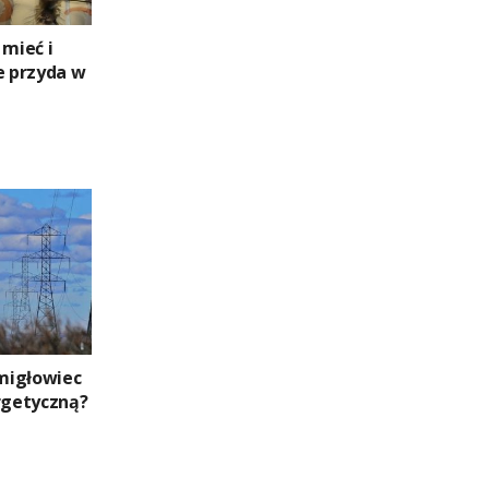
 mieć i
e przyda w
migłowiec
ergetyczną?