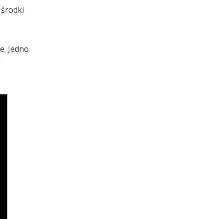
 środki
e. Jedno
ę