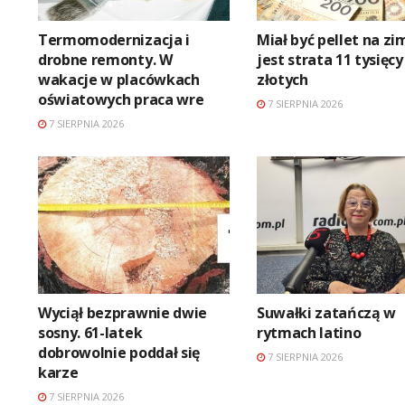
Termomodernizacja i
Miał być pellet na zi
drobne remonty. W
jest strata 11 tysięcy
wakacje w placówkach
złotych
oświatowych praca wre
7 SIERPNIA 2026
7 SIERPNIA 2026
Wyciął bezprawnie dwie
Suwałki zatańczą w
sosny. 61-latek
rytmach latino
dobrowolnie poddał się
7 SIERPNIA 2026
karze
7 SIERPNIA 2026