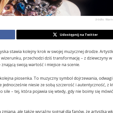
źródło: Warn
Udostępnij na Twitter
ryska stawia kolejny krok w swojej muzycznej drodze. Artystk
o wizerunku, przechodzi dziś transformację – z dziewczyny 
znającą swoją wartość i miejsce na scenie.
ko kolejna piosenka. To muzyczny symbol dojrzewania, odwagi 
e jednocześnie niesie ze sobą szczerość i autentyczność, z 
o sile – tej, która pojawia się wtedy, gdy nie boimy się mówi
 zmiana, ale także wyraźny sygnał dla fanów, że artystka w