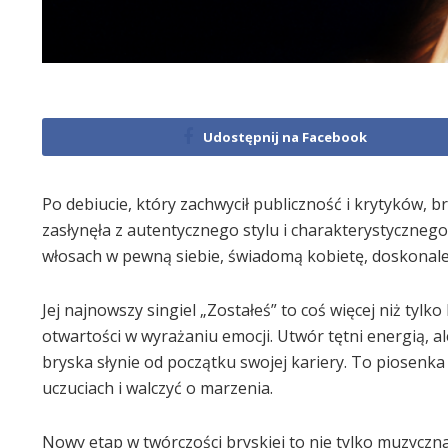
Udostępnij na Facebook
Po debiucie, który zachwycił publiczność i krytyków, b
zasłynęła z autentycznego stylu i charakterystyczneg
włosach w pewną siebie, świadomą kobietę, doskonale 
Jej najnowszy singiel „Zostałeś” to coś więcej niż tyl
otwartości w wyrażaniu emocji. Utwór tętni energią, al
bryska słynie od początku swojej kariery. To piosenka 
uczuciach i walczyć o marzenia.
Nowy etap w twórczości bryskiej to nie tylko muzyczna