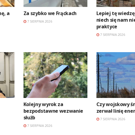
mę, a
Za szybko we Frąckach
Lepiej tę wiedzę
niech się nam ni
7 SIERPNIA 2026
praktyce
7 SIERPNIA 2026
Kolejny wyrok za
Czy wojskowy ś
bezpodstawne wezwanie
zerwał linię en
służb
7 SIERPNIA 2026
7 SIERPNIA 2026