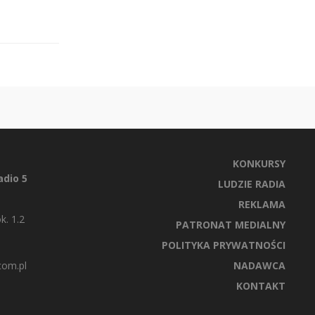
KONKURSY
dio 5
LUDZIE RADIA
REKLAMA
k. 1.2
PATRONAT MEDIALNY
POLITYKA PRYWATNOŚCI
com.pl
NADAWCA
KONTAKT