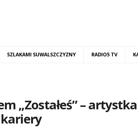
SZLAKAMI SUWALSZCZYZNY
RADIO5 TV
K
m „Zostałeś” – artystka
kariery