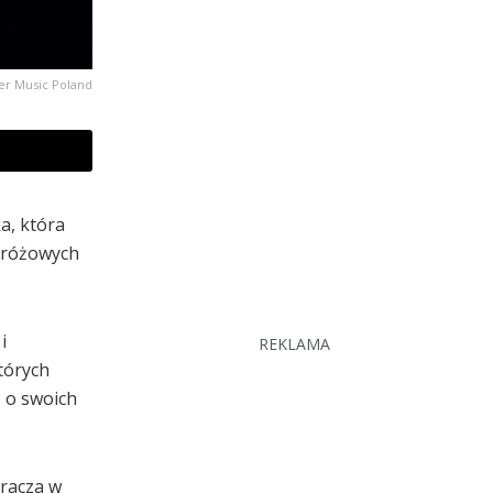
er Music Poland
a, która
w różowych
i
REKLAMA
których
ć o swoich
kracza w