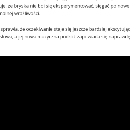
azuje, że bryska nie boi się eksperymentować, sięgać po nowe
alnej wrażliwości.
prawia, że oczekiwanie staje się jeszcze bardziej ekscytując
o słowa, a jej nowa muzyczna podróż zapowiada się naprawd