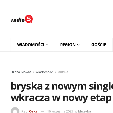
WIADOMOŚCI
REGION
GOŚCIE
Strona Główna
Wiadomości
Muzyka
bryska z nowym single
wkracza w nowy etap 
Red.
Oskar
16 września 2025
w
Muzyka