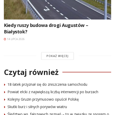
Kiedy ruszy budowa drogi Augustów –
Białystok?
14 LIPCA 2026
POKAŻ WIĘCEJ
Czytaj również
18-latek przyznał się do zniszczenia samochodu
Powiat ełcki z największą liczbą interwencji po burzach
Kolejny Gruzin przymusowo opuścił Polskę
Skutki burz i silnych porywów wiatru
Śledztwo ws. fałszywych zeznań – to w związku ze sporem o