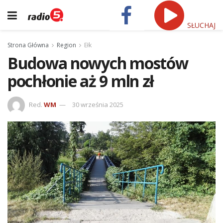
SŁUCHAJ
Strona Główna
Region
Ełk
Budowa nowych mostów
pochłonie aż 9 mln zł
Red.
WM
30 września 2025