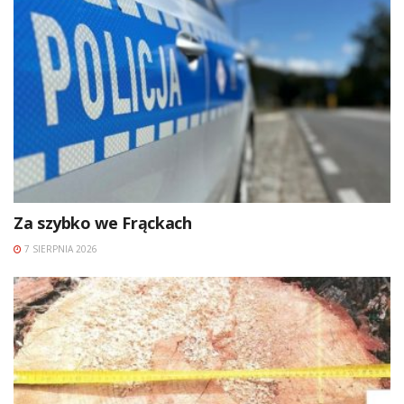
Za szybko we Frąckach
7 SIERPNIA 2026