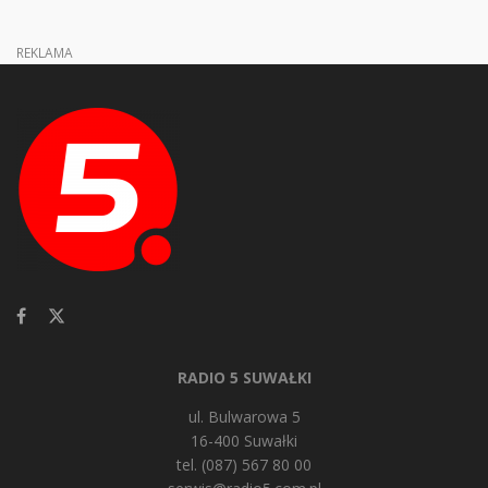
REKLAMA
RADIO 5 SUWAŁKI
ul. Bulwarowa 5
16-400 Suwałki
tel. (087) 567 80 00