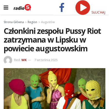
SŁUCHAJ
Strona Główna
Region
Augustów
Członkini zespołu Pussy Riot
zatrzymana w Lipsku w
powiecie augustowskim
Red.
WK
7 września 2025