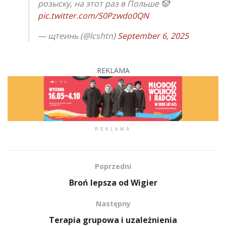
розыску, на этот раз в Польше 🤡
pic.twitter.com/S0Pzwdo0QN
— щтеинь (@lcshtn)
September 6, 2025
REKLAMA
REKLAMA
Poprzedni
Broń lepsza od Wigier
Następny
Terapia grupowa i uzależnienia