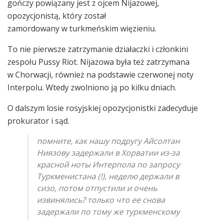
gończy powiązany jest z ojcem Nijazowej,
opozycjonistą, który został
zamordowany w turkmeńskim więzieniu.
To nie pierwsze zatrzymanie działaczki i członkini
zespołu Pussy Riot. Nijazowa była też zatrzymana
w Chorwacji, również na podstawie czerwonej noty
Interpolu. Wtedy zwolniono ją po kilku dniach.
O dalszym losie rosyjskiej opozycjonistki zadecyduje
prokurator i sąd.
помните, как нашу подругу Айсолтан
Ниязову задержали в Хорватии из-за
красной ноты Интерпола по запросу
Туркменистана (!), неделю держали в
сизо, потом отпустили и очень
извинялись? только что ее снова
задержали по тому же туркменскому