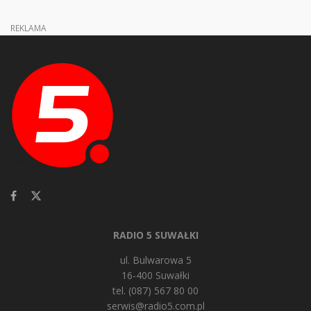
REKLAMA
RADIO 5 SUWAŁKI
ul. Bulwarowa 5
16-400 Suwałki
tel. (087) 567 80 00
serwis@radio5.com.pl