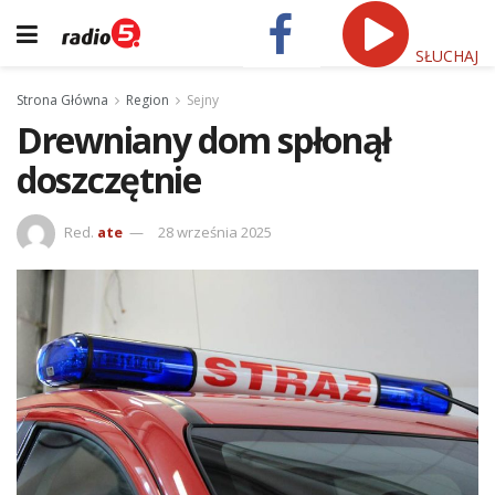
SŁUCHAJ
Strona Główna
Region
Sejny
Drewniany dom spłonął
doszczętnie
Red.
ate
28 września 2025