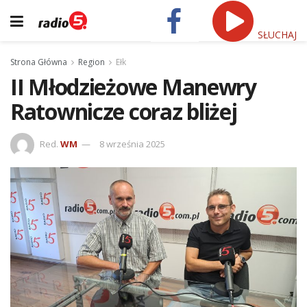
SŁUCHAJ
Strona Główna
Region
Ełk
II Młodzieżowe Manewry
Ratownicze coraz bliżej
Red.
WM
8 września 2025