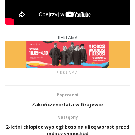
REKLAMA
REKLAMA
Poprzedni
Zakończenie lata w Grajewie
Następny
2-letni chłopiec wybiegł boso na ulicę wprost przed
jadący samochód