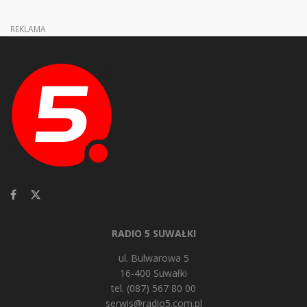
REKLAMA
RADIO 5 SUWAŁKI
ul. Bulwarowa 5
16-400 Suwałki
tel. (087) 567 80 00
serwis@radio5.com.pl