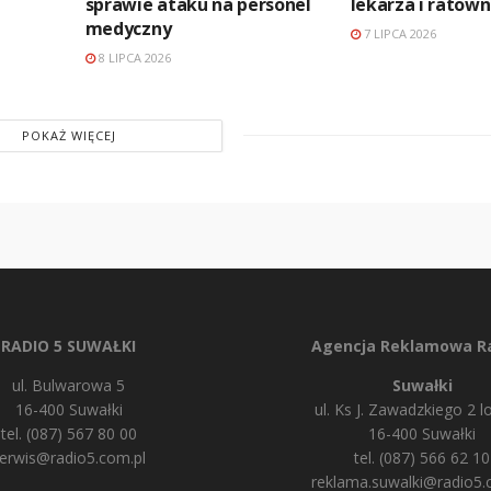
sprawie ataku na personel
lekarza i ratown
medyczny
7 LIPCA 2026
8 LIPCA 2026
POKAŻ WIĘCEJ
RADIO 5 SUWAŁKI
Agencja Reklamowa Ra
ul. Bulwarowa 5
Suwałki
16-400 Suwałki
ul. Ks J. Zawadzkiego 2 lo
tel. (087) 567 80 00
16-400 Suwałki
erwis@radio5.com.pl
tel. (087) 566 62 10
reklama.suwalki@radio5.