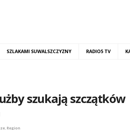
SZLAKAMI SUWALSZCZYZNY
RADIO5 TV
K
Służby szukają szczątków
n
sze
,
Region