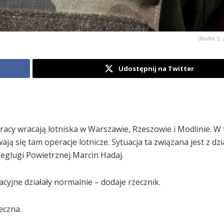
(Radio 5, 
Udostępnij na Twitter
 pracy wracają lotniska w Warszawie, Rzeszowie i Modlinie. W 
ją się tam operacje lotnicze. Sytuacja ta związana jest z dz
eglugi Powietrznej Marcin Hadaj.
cyjne działały normalnie – dodaje rzecznik.
eczna.