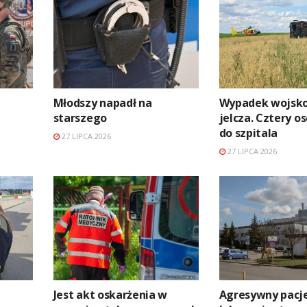
Młodszy napadł na
Wypadek wojsk
starszego
jelcza. Cztery os
do szpitala
27 LIPCA 2026
27 LIPCA 2026
Jest akt oskarżenia w
Agresywny pacje