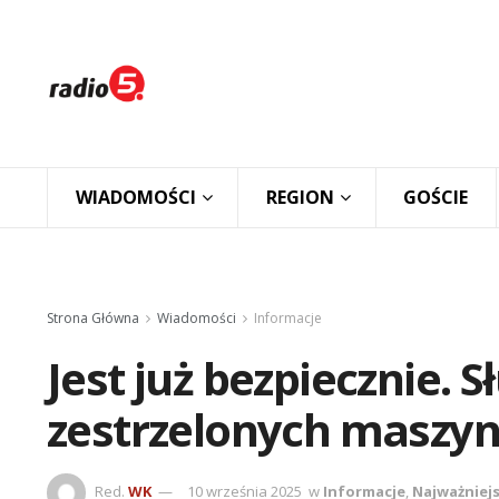
WIADOMOŚCI
REGION
GOŚCIE
Strona Główna
Wiadomości
Informacje
Jest już bezpiecznie. 
zestrzelonych maszy
Red.
WK
10 września 2025
w
Informacje
,
Najważniej