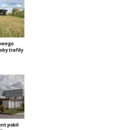
owego
oby trafiły
nt pobił