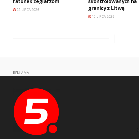
ratunek żeglarzom
skontrolowanych na
granicy z Litwą
22 LIPCA 2026
10 LIPCA 2026
REKLAMA
s