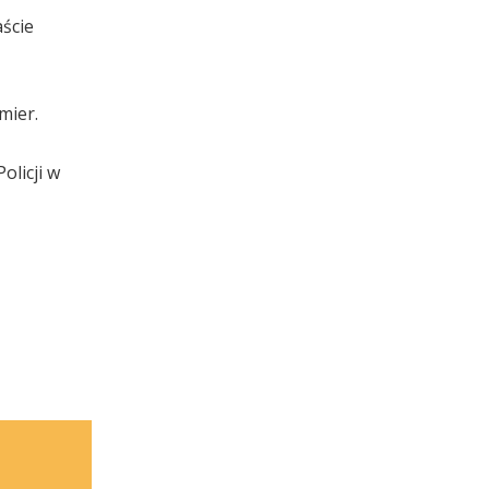
aście
mier.
olicji w