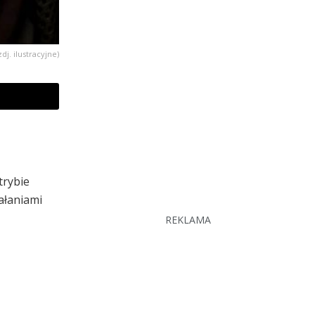
zdj. ilustracyjne)
trybie
iałaniami
REKLAMA