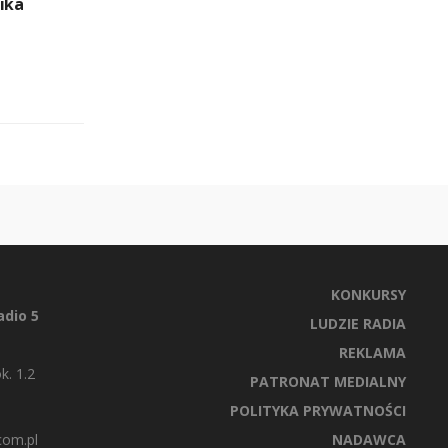
ika
KONKURSY
dio 5
LUDZIE RADIA
REKLAMA
k. 1.2
PATRONAT MEDIALNY
POLITYKA PRYWATNOŚCI
com.pl
NADAWCA