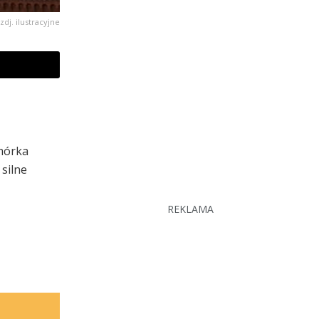
zdj. ilustracyjne
mórka
silne
REKLAMA