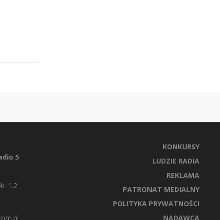
KONKURSY
dio 5
LUDZIE RADIA
REKLAMA
k. 1.2
PATRONAT MEDIALNY
POLITYKA PRYWATNOŚCI
com.pl
NADAWCA