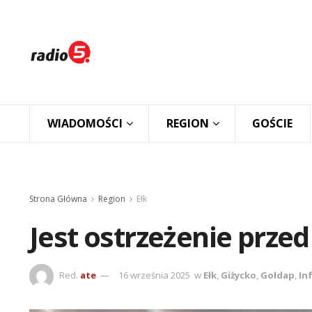
WIADOMOŚCI
REGION
GOŚCIE
Strona Główna
Region
Ełk
Jest ostrzeżenie prze
Red.
ate
16 września 2025
w
Ełk
,
Giżycko
,
Gołdap
,
In