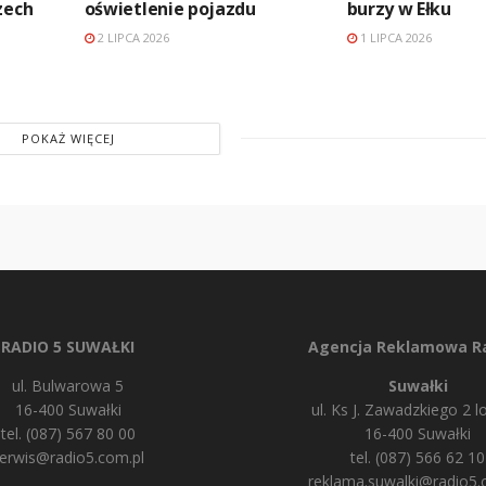
zech
oświetlenie pojazdu
burzy w Ełku
2 LIPCA 2026
1 LIPCA 2026
POKAŻ WIĘCEJ
RADIO 5 SUWAŁKI
Agencja Reklamowa Ra
ul. Bulwarowa 5
Suwałki
16-400 Suwałki
ul. Ks J. Zawadzkiego 2 lo
tel. (087) 567 80 00
16-400 Suwałki
erwis@radio5.com.pl
tel. (087) 566 62 10
reklama.suwalki@radio5.