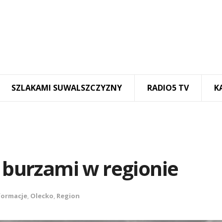
SZLAKAMI SUWALSZCZYZNY
RADIO5 TV
K
d burzami w regionie
formacje
,
Olecko
,
Region