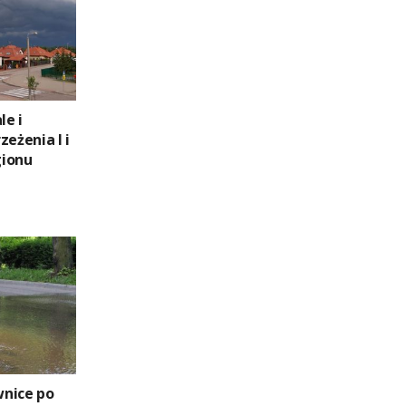
le i
zeżenia I i
gionu
wnice po