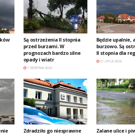
aków
Są ostrzeżenia II stopnia
Będzie upalnie, a
przed burzami. W
burzowo. Są ostr
prognozach bardzo silne
II stopnia dla re
opady i wiatr
31 LIPCA 2026
1 SIERPNIA 2026
enie
Zdradziło go niesprawne
Zalane ulice i pi