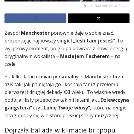
źródło: Warner Music Poland
Zespół
Manchester
ponownie daje o sobie znać,
prezentując najnowszy singiel
„Jeśli tam jesteś”
. To
wyjątkowy moment, bo grupa powraca z nową energią i
oryginalnym wokalistą –
Maciejem Tacherem
– na
czele.
Po kilku latach zmian personalnych Manchester brzmi
dziś tak, jak pamiętają go i kochają fani z przełomu
pierwszej i drugiej dekady XXI wieku. To właśnie wtedy
podbijali listy przebojów takimi hitami jak
„Dziewczyna
gangstera”
czy
„Lubię Twoje włosy”
, które na długie
lata zapisały się w historii polskiej sceny muzycznej.
Dojrzała ballada w klimacie britpopu