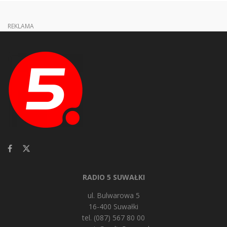
REKLAMA
RADIO 5 SUWAŁKI
ul. Bulwarowa 5
16-400 Suwałki
tel. (087) 567 80 00