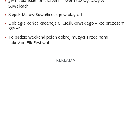
„W niebiańskiej przestrzeni” – wernisaż wystawy w
Suwałkach
Ślepsk Malow Suwałki celuje w play-off
Dobiegła końca kadencja C. Cieślukowskiego – kto prezesem
SSSE?
To będzie weekend pełen dobrej muzyki. Przed nami
LakeVibe Ełk Festiwal
REKLAMA