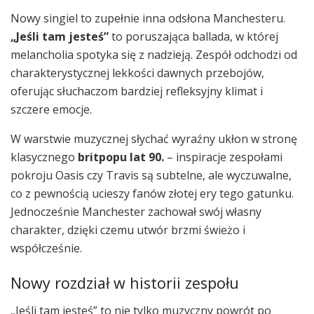
Nowy singiel to zupełnie inna odsłona Manchesteru.
„Jeśli tam jesteś”
to poruszająca ballada, w której
melancholia spotyka się z nadzieją. Zespół odchodzi od
charakterystycznej lekkości dawnych przebojów,
oferując słuchaczom bardziej refleksyjny klimat i
szczere emocje.
W warstwie muzycznej słychać wyraźny ukłon w stronę
klasycznego
britpopu lat 90.
– inspiracje zespołami
pokroju Oasis czy Travis są subtelne, ale wyczuwalne,
co z pewnością ucieszy fanów złotej ery tego gatunku.
Jednocześnie Manchester zachował swój własny
charakter, dzięki czemu utwór brzmi świeżo i
współcześnie.
Nowy rozdział w historii zespołu
„Jeśli tam jesteś” to nie tylko muzyczny powrót po