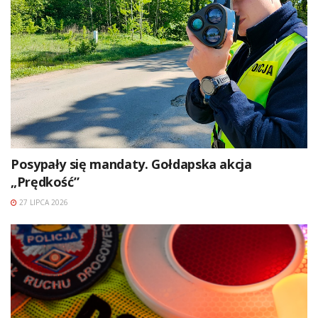
Posypały się mandaty. Gołdapska akcja
„Prędkość”
27 LIPCA 2026