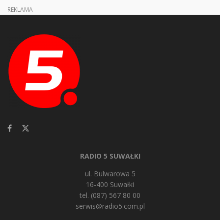
REKLAMA
RADIO 5 SUWAŁKI
ul. Bulwarowa 5
16-400 Suwałki
tel. (087) 567 80 00
serwis@radio5.com.pl