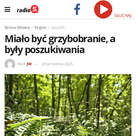
SŁUCHAJ
Strona Główna
Region
Giżycko
Miało być grzybobranie, a
były poszukiwania
Red.
JW
26 września 2025